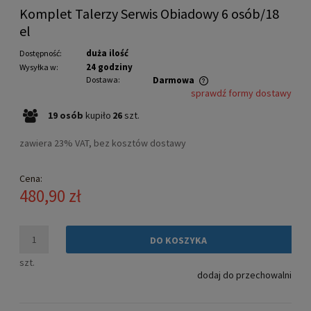
Komplet Talerzy Serwis Obiadowy 6 osób/18
el
duża ilość
Dostępność:
24 godziny
Wysyłka w:
Dostawa:
Darmowa
sprawdź formy dostawy
Cena nie zawiera ewentualnych kosztów płatności
19
osób
kupiło
26
szt.
zawiera 23% VAT, bez kosztów dostawy
Cena:
480,90 zł
DO KOSZYKA
szt.
dodaj do przechowalni