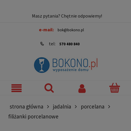
Masz pytania? Chętnie odpowiemy!
e-mail:
bok@bokono.pl
tel:
570 480 840
strona główna
jadalnia
porcelana
filiżanki porcelanowe