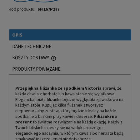
Kod produktu:
6FI167P277
OPIS
DANE TECHNICZNE
KOSZTY DOSTAWY
CENA NIE ZAWIERA EWENTUALNYCH KOSZTÓW PŁATNOŚCI
PRODUKTY POWIĄZANE
Przepiękna filiżanka ze spodkiem Victoria
sprawi, że
każda chwila z herbatą lub kawą stanie się wyjątkowa.
Elegancka, biała filiżanka będzie wyglądała zjawiskowo na
każdym stole. Kupując kilka filiżanek stworzysz
niepowtarzalny zestaw, który będzie idealny na każde
spotkanie z bliskimi przy kawie i deserze.
Filiżanki na
prezent
to świetne rozwiązanie na każdą okazję. Każdy z
Twoich bliskich ucieszy się na widok uroczego i
eleganckiego naczynia, w którym kawa albo herbata będą
smakować jeszcze lepiej niż dotychczas.