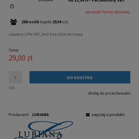
od 15,99 zł
- Paczkomaty 24/7
sprawdź formy dostawy
Cena nie zawiera ewentualnych kosztów płatności
288
osób
kupiło
2524
szt.
zawiera 23% VAT, bez kosztów dostawy
Cena:
29,00 zł
DO KOSZYKA
szt.
dodaj do przechowalni
Producent:
LUBIANA
zapytaj o produkt