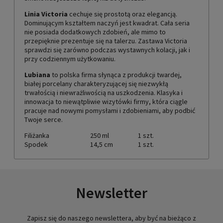
Linia Victoria
cechuje się prostotą oraz elegancją.
Dominującym kształtem naczyń jest kwadrat. Cała seria
nie posiada dodatkowych zdobień, ale mimo to
przepięknie prezentuje się na talerzu. Zastawa Victoria
sprawdzi się zarówno podczas wystawnych kolacji, jak i
przy codziennym użytkowaniu.
Lubiana
to polska firma słynąca z produkcji twardej,
białej porcelany charakteryzującej się niezwykłą
trwałością i niewrażliwością na uszkodzenia. Klasyka i
innowacja to niewątpliwie wizytówki firmy, która ciągle
pracuje nad nowymi pomysłami i zdobieniami, aby podbić
Twoje serce.
Filiżanka
250 ml
1 szt.
Spodek
14,5 cm
1 szt.
Newsletter
Zapisz się do naszego newslettera, aby być na bieżąco z