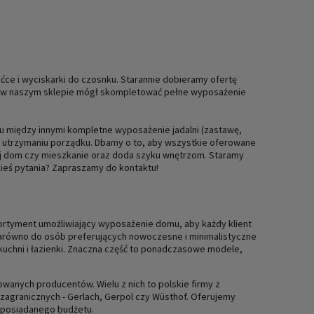
ućce i wyciskarki do czosnku. Starannie dobieramy ofertę
yś w naszym sklepie mógł skompletować pełne wyposażenie
 tu między innymi kompletne wyposażenie jadalni (zastawę,
e w utrzymaniu porządku. Dbamy o to, aby wszystkie oferowane
wój dom czy mieszkanie oraz doda szyku wnętrzom. Staramy
ieś pytania? Zapraszamy do kontaktu!
sortyment umożliwiający wyposażenie domu, aby każdy klient
zarówno do osób preferujących nowoczesne i minimalistyczne
 kuchni i łazienki. Znaczna część to ponadczasowe modele,
anych producentów. Wielu z nich to polskie firmy z
z zagranicznych - Gerlach, Gerpol czy Wüsthof. Oferujemy
 posiadanego budżetu.