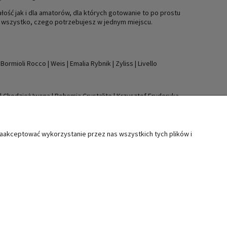
łość jak i dla amatorów, dla których gotowanie to po prostu
dź wszystko, czego potrzebujesz w jednym miejscu.
|
Bormioli Rocco
|
Weis
|
Emalia Rybnik
|
Zyliss
|
Livello
|
Chodzież Iwona
|
Bohemia Crystalite
|
Krzysztof Fryderyka
zaakceptować wykorzystanie przez nas wszystkich tych plików i
MOC
KATEGORIE SPECJALNE
ty i reklamacje
Boże Narodzenie
lamin
Wielkanoc
Świąteczne akcesoria kuchenne