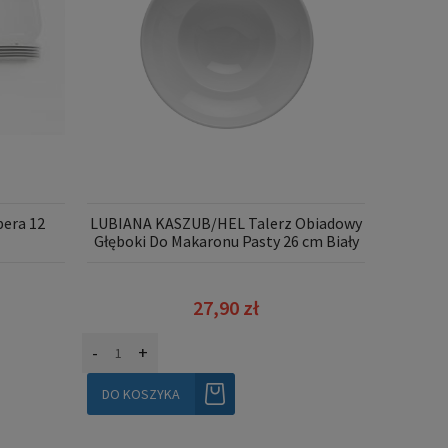
era 12
LUBIANA KASZUB/HEL Talerz Obiadowy
LUBIA
Głęboki Do Makaronu Pasty 26 cm Biały
Zestaw N
27,90 zł
-
+
-
+
DO KOSZYKA
DO KO