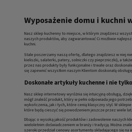
Wyposażenie domu i kuchni w
Nasz sklep kuchenny to miejsce, w którym znajdziesz wszystk
naszych produktów, aby zagwarantować Ci możliwie najleps
kuchni.
Stale poszerzamy naszą ofertę, dlatego znajdziesz w niej ni
kieliszki, salaterki, patery, solniczki czy pieprzniczki), 
przez nas produkty były funkcjonalne i trwałe oraz doskona
się zapewnić wszystkim naszym Klientom doskonałą obsługę, 
Doskonałe artykuły kuchenne i nie tylk
Nasz sklep internetowy wyróżnia się intuicyjną obsługą, dz
mógł znaleźć produkt, który w pełni odpowiada jego potrze
wykończenia, jak i tych, które cenią klasyczny styl. W skle
które będą cieszyć się powodzeniem jeszcze przez wiele lat
Dbając o wysoką jakość produktów i zadowolenie naszych kl
wieloletnim doświadczeniem w branży i tradycją. Można znaleź
szeroki przedział cenowy asortymentu składającego się n