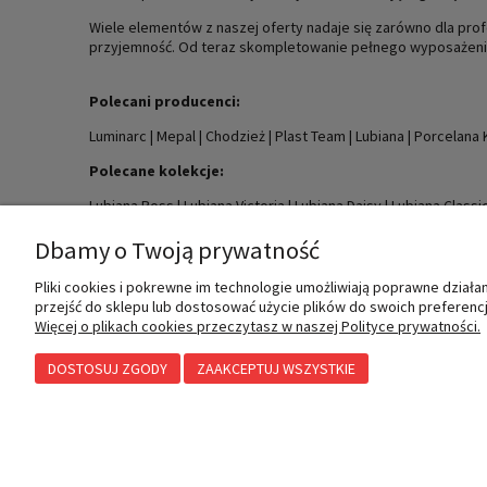
Wiele elementów z naszej oferty nadaje się zarówno dla profe
przyjemność. Od teraz skompletowanie pełnego wyposażenia k
Polecani producenci:
Luminarc
|
Mepal
|
Chodzież
|
Plast Team
|
Lubiana
|
Porcelana K
Polecane kolekcje:
Lubiana Boss
|
Lubiana Victoria
|
Lubiana Daisy
|
Lubiana Classi
Dbamy o Twoją prywatność
Pliki cookies i pokrewne im technologie umożliwiają poprawne dział
przejść do sklepu lub dostosować użycie plików do swoich preferencji
MOJE KONTO
INFORMACJE
Więcej o plikach cookies przeczytasz w naszej Polityce prywatności.
DOSTOSUJ ZGODY
ZAAKCEPTUJ WSZYSTKIE
Twoje zamówienia
Polityka prywatności
Ustawienia konta
Przechowalnia