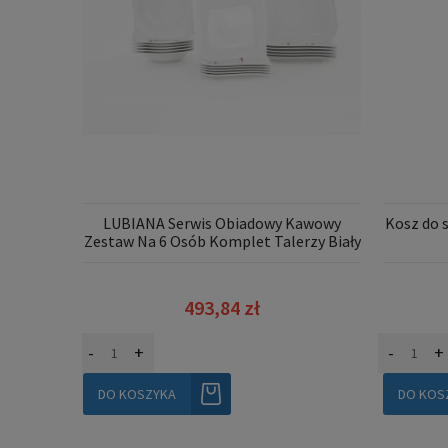
LUBIANA Serwis Obiadowy Kawowy
Kosz do s
Zestaw Na 6 Osób Komplet Talerzy Biały
30 el
493,84 zł
-
+
-
+
DO KOSZYKA
DO KOS