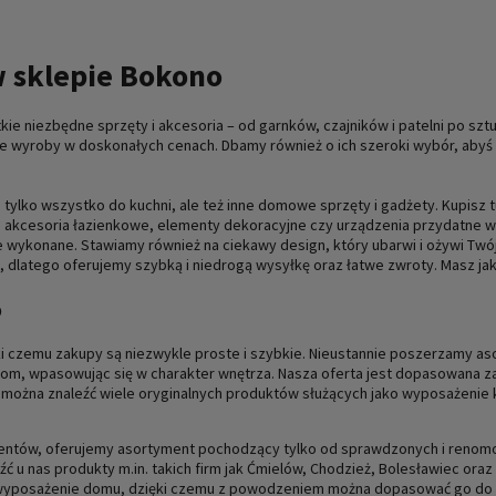
 sklepie Bokono
ie niezbędne sprzęty i akcesoria – od garnków, czajników i patelni po szt
ze wyroby w doskonałych cenach. Dbamy również o ich szeroki wybór, ab
e tylko wszystko do kuchni, ale też inne domowe sprzęty i gadżety. Kupisz
a także akcesoria łazienkowe, elementy dekoracyjne czy urządzenia przydatn
le wykonane. Stawiamy również na ciekawy design, który ubarwi i ożywi T
dlatego oferujemy szybką i niedrogą wysyłkę oraz łatwe zwroty. Masz jak
o
ięki czemu zakupy są niezwykle proste i szybkie. Nieustannie poszerzamy a
bom, wpasowując się w charakter wnętrza. Nasza oferta jest dopasowana 
pie można znaleźć wiele oryginalnych produktów służących jako wyposażenie
.
ientów, oferujemy asortyment pochodzący tylko od sprawdzonych i renomow
ć u nas produkty m.in. takich firm jak Ćmielów, Chodzież, Bolesławiec ora
a wyposażenie domu, dzięki czemu z powodzeniem można dopasować go do