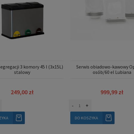
egregacji 3 komory 45 l (3x15L)
Serwis obiadowo-kawowy Op
stalowy
osób/60 el Lubiana
249,00 zł
999,99 zł
-
+
ZYKA
DO KOSZYKA