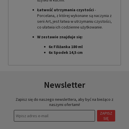
użytku w kuchni.
Łatwość utrzymania czystości
-
Porcelana, z której wykonane są naczynia z
serii Art, jest łatwa w utrzymaniu czystości,
co ułatwia ich codzienne użytkowanie.
W zestawie znajduje się:
6x Filiżanka 180 ml
6x Spodek 14,5 cm
Newsletter
Zapisz się do naszego newslettera, aby być na bieżąco z
naszymi ofertami!
ZAPISZ
SIĘ