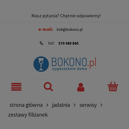
Masz pytania? Chętnie odpowiemy!
e-mail:
bok@bokono.pl
tel:
570 480 840
strona główna
jadalnia
serwisy
zestawy filiżanek