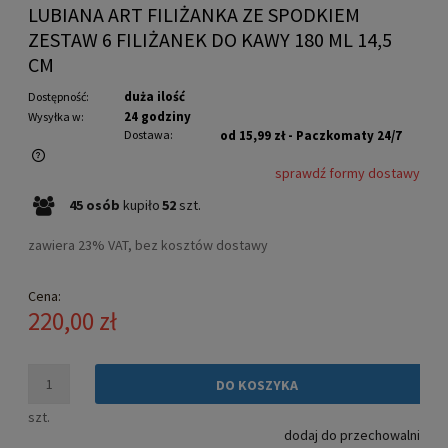
LUBIANA ART FILIŻANKA ZE SPODKIEM
ZESTAW 6 FILIŻANEK DO KAWY 180 ML 14,5
CM
duża ilość
Dostępność:
24 godziny
Wysyłka w:
Dostawa:
od 15,99 zł
- Paczkomaty 24/7
sprawdź formy dostawy
Cena nie zawiera ewentualnych kosztów płatności
45
osób
kupiło
52
szt.
zawiera 23% VAT, bez kosztów dostawy
Cena:
220,00 zł
DO KOSZYKA
szt.
dodaj do przechowalni