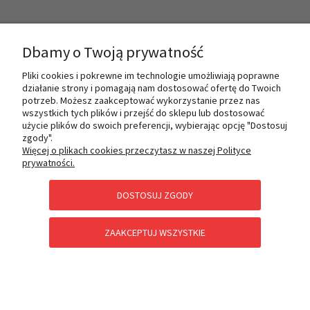
INFORMACJE
Dbamy o Twoją prywatność
Pliki cookies i pokrewne im technologie umożliwiają poprawne
działanie strony i pomagają nam dostosować ofertę do Twoich
O NAS
potrzeb. Możesz zaakceptować wykorzystanie przez nas
wszystkich tych plików i przejść do sklepu lub dostosować
użycie plików do swoich preferencji, wybierając opcję "Dostosuj
zgody".
PŁATNOŚCI I DOSTAWA
Więcej o plikach cookies przeczytasz w naszej Polityce
prywatności.
DOSTOSUJ ZGODY
POMOC
ZAAKCEPTUJ WSZYSTKIE
KATEGORIE SPECJALNE
POKAŻ PEŁNĄ WERSJĘ STRONY