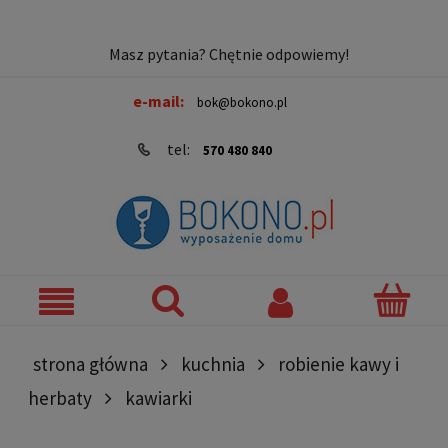
Masz pytania? Chętnie odpowiemy!
e-mail:
bok@bokono.pl
tel:
570 480 840
strona główna
kuchnia
robienie kawy i
herbaty
kawiarki