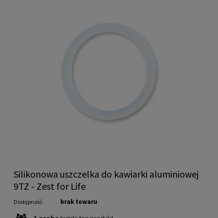
Silikonowa uszczelka do kawiarki aluminiowej
9TZ - Zest for Life
brak towaru
Dostępność:
1
osoba
kupiła
ten produkt