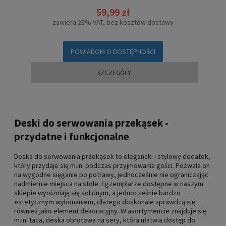
59,99 zł
zawiera 23% VAT, bez kosztów dostawy
POWIADOM O DOSTĘPNOŚCI
SZCZEGÓŁY
Deski do serwowania przekąsek -
przydatne i funkcjonalne
Deska do serwowania przekąsek to elegancki i stylowy dodatek,
który przydaje się m.in. podczas przyjmowania gości. Pozwala on
na wygodne sięganie po potrawy, jednocześnie nie ograniczając
nadmiernie miejsca na stole. Egzemplarze dostępne w naszym
sklepie wyróżniają się solidnym, a jednocześnie bardzo
estetycznym wykonaniem, dlatego doskonale sprawdzą się
również jako element dekoracyjny. W asortymencie znajduje się
m.in. taca, deska obrotowa na sery, która ułatwia dostęp do