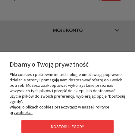
MOJE KONTO
INFORMACJE
Dbamy o Twoją prywatność
Pliki cookies i pokrewne im technologie umożliwiają poprawne
O NAS
działanie strony i pomagają nam dostosować ofertę do Twoich
potrzeb. Możesz zaakceptować wykorzystanie przez nas
wszystkich tych plików i przejść do sklepu lub dostosować
użycie plików do swoich preferencji, wybierając opcję "Dostosuj
PŁATNOŚCI I DOSTAWA
zgody".
Więcej o plikach cookies przeczytasz w naszej Polityce
prywatności.
POMOC
DOSTOSUJ ZGODY