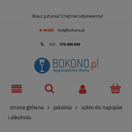
Masz pytania? Chętnie odpowiemy!
e-mail:
bok@bokono.pl
tel:
570 480 840
strona główna
jadalnia
szkło do napojów
i alkoholu