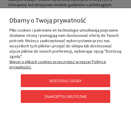
Oferujemy też nietypowe modele gobletów z półokrągłym
dnem, które pomimo bujania się, są bardzo stabilne. W tej
kategorii można znaleźć wyłącznie wysokiej jakości
Dbamy o Twoją prywatność
egzemplarze, wytwarzane przez renomowane firmy z wieloletnią
tradycją. Dzięki dbałości o każdy, nawet najdrobniejszy detal,
Pliki cookies i pokrewne im technologie umożliwiają poprawne
wszystkie kieliszki, goblety pięknie prezentują się na każdym
działanie strony i pomagają nam dostosować ofertę do Twoich
stole i z niezmienionym wyglądem służą przez długie lata.
potrzeb. Możesz zaakceptować wykorzystanie przez nas
Gwarantujemy szybką i przede wszystkim bezpieczną wysyłkę
wszystkich tych plików i przejść do sklepu lub dostosować
produktów dostępnych w naszym sklepie.
użycie plików do swoich preferencji, wybierając opcję "Dostosuj
zgody".
Więcej o plikach cookies przeczytasz w naszej Polityce
Newsletter
prywatności.
DOSTOSUJ ZGODY
Zapisz się do naszego newslettera, aby być na bieżąco z
naszymi ofertami!
ZAPISZ
ZAAKCEPTUJ WSZYSTKIE
SIĘ