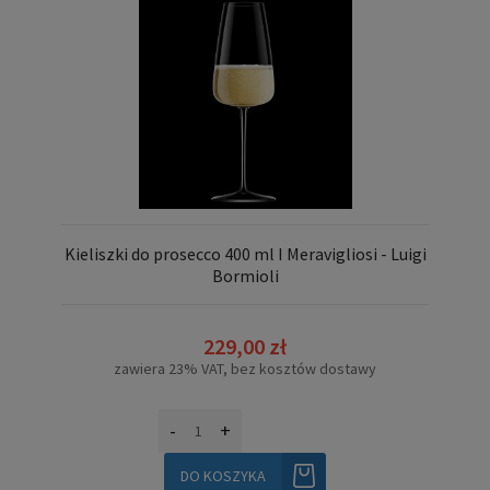
Kieliszki do prosecco 400 ml I Meravigliosi - Luigi
Bormioli
229,00 zł
zawiera 23% VAT, bez kosztów dostawy
-
+
DO KOSZYKA