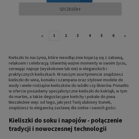
SZCZEGÓŁY
1
2
3
4
5
6
«
»
Kieliszki to naczynia, które nieodłącznie kojarzą się z zabawą,
relaksem i celebracją. Uświetnij ważne momenty w swoim życiu,
serwując napoje (wyskokowe lub nie) w eleganckich i
praktycznych kieliszkach. W naszym asortymencie znajdziesz
kieliszki do wina, koniaku i szampana oraz stylowe modele do
wody i wiele rodzajów kieliszków do wódki czy likierów. Ponadto
w ofercie posiadamy specjalistyczne kieliszki do koktajli, w tym
do martini, a także degustacyjne kielichy i pokale do piwa.
Niezależnie więc od tego, jaki jest Twój ulubiony trunek,
znajdziesz tu elegancką zastawę dla siebie i swoich gości.
Kieliszki do soku i napojów - połączenie
tradycji i nowoczesnej technologii