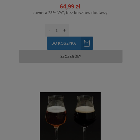
64,99 zł
zawiera 23% VAT, bez kosztów dostawy
-
+
DO KOSZYKA
SZCZEGÓŁY