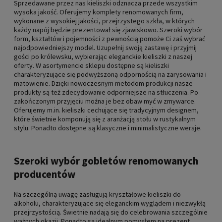
Sprzedawane przez nas kieliszki odznacza przede wszystkim
wysoka jakość. Oferujemy komplety renomowanych firm,
wykonane z wysokiej jakości, przejrzystego szkła, w których
każdy napój będzie prezentował się zjawiskowo. Szeroki wybór
form, kształtów i pojemności z pewnością pomoże Ci zaś wybrać
najodpowiedniejszy model. Uzupełnij swoją zastawę i przyjmij
gości po królewsku, wybierając eleganckie kieliszki z naszej
oferty. W asortymencie sklepu dostępne są kieliszki
charakteryzujące się podwyższoną odpornością na zarysowania i
matowienie. Dzięki nowoczesnym metodom produkcji nasze
produkty są też zdecydowanie odporniejsze na stłuczenia. Po
zakończonym przyjęciu można je bez obaw myć w zmywarce.
Oferujemy m.in. kieliszki cechujące się tradycyjnym designem,
które świetnie komponują się z aranżacją stołu w rustykalnym
stylu. Ponadto dostępne są klasyczne i minimalistyczne wersje.
Szeroki wybór gobletów renomowanych
producentów
Na szczególną uwagę zasługują kryształowe kieliszki do
alkoholu, charakteryzujące się eleganckim wyglądem i niezwykłą
przejrzystością. Świetnie nadają się do celebrowania szczególnie
ważnych okazji. Ponadto są idealnym pomysłem na prezent.