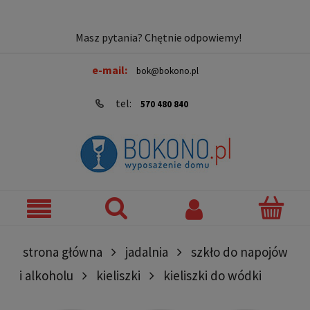
Masz pytania? Chętnie odpowiemy!
e-mail:
bok@bokono.pl
tel:
570 480 840
strona główna
jadalnia
szkło do napojów
i alkoholu
kieliszki
kieliszki do wódki