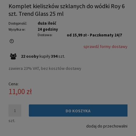
Komplet kieliszków szklanych do wódki Roy 6
szt. Trend Glass 25 ml
duża ilość
Dostępność:
24 godziny
Wysyłka w:
Dostawa:
od 15,99 zł
- Paczkomaty 24/7
sprawdź formy dostawy
Cena nie zawiera ewentualnych kosztów płatności
22
osoby
kupiły
394
szt.
zawiera 23% VAT, bez kosztów dostawy
Cena:
11,00 zł
DO KOSZYKA
szt.
dodaj do przechowalni