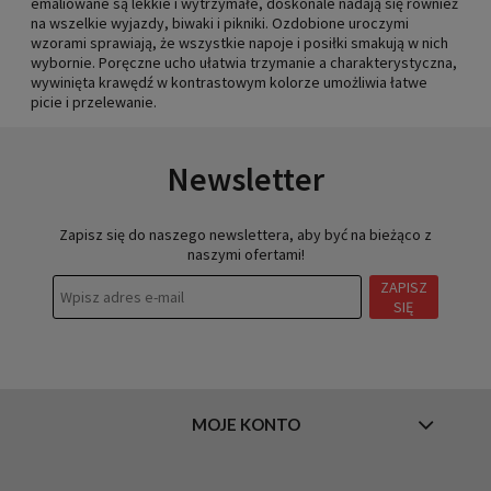
emaliowane są lekkie i wytrzymałe, doskonale nadają się również
na wszelkie wyjazdy, biwaki i pikniki. Ozdobione uroczymi
wzorami sprawiają, że wszystkie napoje i posiłki smakują w nich
wybornie. Poręczne ucho ułatwia trzymanie a charakterystyczna,
wywinięta krawędź w kontrastowym kolorze umożliwia łatwe
picie i przelewanie.
Newsletter
Zapisz się do naszego newslettera, aby być na bieżąco z
naszymi ofertami!
ZAPISZ
SIĘ
MOJE KONTO