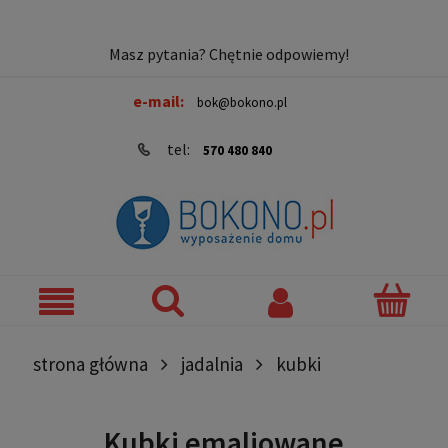
Masz pytania? Chętnie odpowiemy!
e-mail:
bok@bokono.pl
tel:
570 480 840
strona główna
jadalnia
kubki
Kubki emaliowane