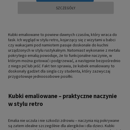
SZCZEGÓŁY
Kubki emaliowane to powiew dawnych czasów, który wraca do
łask. Ich wygląd w stylu retro, kojarzący się z wizytami u babci
czy wakacjami pod namiotem pasuje doskonale do kuchni
urządzonych w stylu rustykalnym. Natomiast wykonanie z metalu
pokrytego emalią powoduje, że to funkcjonalne naczynie, w
którym można gotować i podgrzewać, a następnie bezpośrednio
z niego pić lub jeść. Fakt ten sprawia, że kubek emaliowany to
doskonały gadżet dla singla czy studenta, który zazwyczaj
przygotowuje jednoosobowe posiłki.
Kubki emaliowane – praktyczne naczynie
w stylu retro
Emalia nie uczula i nie szkodzi zdrowiu – naczynia nią pokrywane
są zatem idealne szczególnie dla alergików i dla dzieci. Kubki