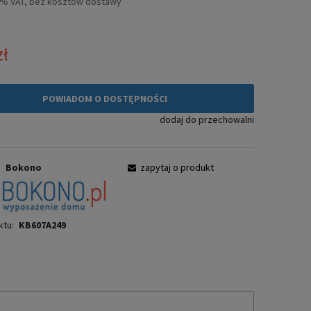
3% VAT, bez kosztów dostawy
zł
POWIADOM O DOSTĘPNOŚCI
dodaj do przechowalni
:
Bokono
zapytaj o produkt
ktu:
KB607A249