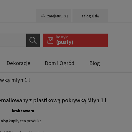
zarejestruj się
zaloguj się
koszyk:
(pusty)
Dekoracje
Dom i Ogród
Blog
wką młyn 1 l
maliowany z plastikową pokrywką Młyn 1 l
brak towaru
soby
kupiły
ten produkt