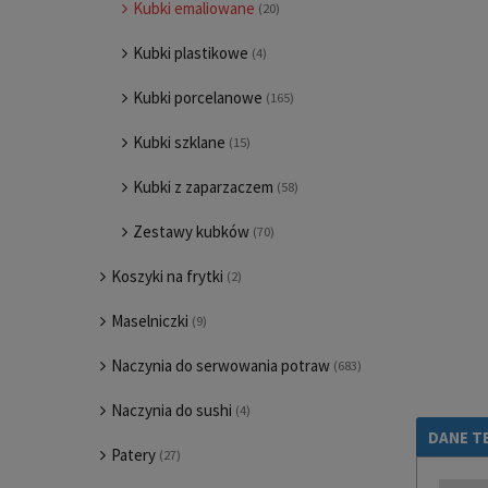
Kubki emaliowane
(20)
Kubki plastikowe
(4)
Kubki porcelanowe
(165)
Kubki szklane
(15)
Kubki z zaparzaczem
(58)
Zestawy kubków
(70)
Koszyki na frytki
(2)
Maselniczki
(9)
Naczynia do serwowania potraw
(683)
Naczynia do sushi
(4)
DANE T
Patery
(27)