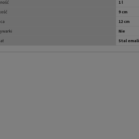
ność
1 l
kość
9 cm
ica
12 cm
ywarki
Nie
ał
Stal emal