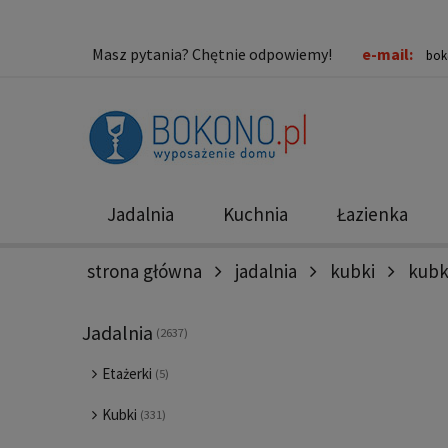
Masz pytania? Chętnie odpowiemy!
e-mail:
bok
Jadalnia
Kuchnia
Łazienka
strona główna
jadalnia
kubki
kubk
Nowości
Promocje
Jadalnia
(2637)
Etażerki
(5)
Kubki
(331)