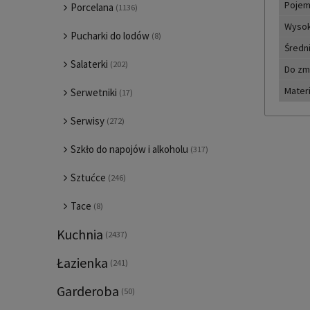
Pojem
Porcelana
(1136)
Wyso
Pucharki do lodów
(8)
Średn
Salaterki
(202)
Do zm
Materi
Serwetniki
(17)
Serwisy
(272)
Szkło do napojów i alkoholu
(317)
Sztućce
(246)
Tace
(8)
Kuchnia
(2437)
Łazienka
(241)
Garderoba
(50)