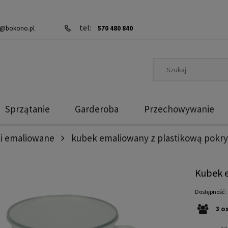
tel:
@bokono.pl
570 480 840
Sprzątanie
Garderoba
Przechowywanie
i emaliowane
kubek emaliowany z plastikową pokry
Kubek e
Dostępność:
3
o