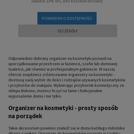
zawiera 23% VAT, bez kosztów dostawy
POWIADOM O DOSTĘPNOŚCI
SZCZEGÓŁY
Odpowiednio dobrany organizer na kosmetyki pozwoli na
uporządkowanie przestrzeni w łazience, szafie lub domowej
toaletce, jak również w profesjonalnym gabinecie. W naszej
ofercie znajdziesz zróżnicowane organizery na kosmetyki -
dostosuj swój wybór do ilości i rodzajów używanych kosmetyków
i przyborów do makijażu. Wybierając przybornik kosmetyczny ze
sklepu Bokono, możesz liczyć na tanie i funkcjonalne
wyposażenie domu i nie tylko.
Organizer na kosmetyki - prosty sposób
na porządek
Takie akcesorium powinno znaleźć się w domu każdego miłośnika
dbania o piękno. Organizer do kosmetyków pozwala w szybki i