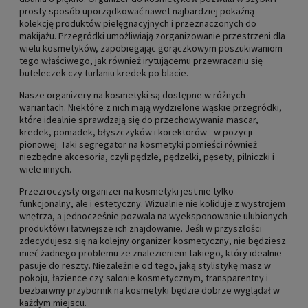
prosty sposób uporządkować nawet najbardziej pokaźną
kolekcję produktów pielęgnacyjnych i przeznaczonych do
makijażu. Przegródki umożliwiają zorganizowanie przestrzeni dla
wielu kosmetyków, zapobiegając gorączkowym poszukiwaniom
tego właściwego, jak również irytującemu przewracaniu się
buteleczek czy turlaniu kredek po blacie.
Nasze organizery na kosmetyki są dostępne w różnych
wariantach. Niektóre z nich mają wydzielone wąskie przegródki,
które idealnie sprawdzają się do przechowywania mascar,
kredek, pomadek, błyszczyków i korektorów - w pozycji
pionowej. Taki segregator na kosmetyki pomieści również
niezbędne akcesoria, czyli pędzle, pędzelki, pęsety, pilniczki i
wiele innych.
Przezroczysty organizer na kosmetyki jest nie tylko
funkcjonalny, ale i estetyczny. Wizualnie nie koliduje z wystrojem
wnętrza, a jednocześnie pozwala na wyeksponowanie ulubionych
produktów i łatwiejsze ich znajdowanie. Jeśli w przyszłości
zdecydujesz się na kolejny organizer kosmetyczny, nie będziesz
mieć żadnego problemu ze znalezieniem takiego, który idealnie
pasuje do reszty. Niezależnie od tego, jaką stylistykę masz w
pokoju, łazience czy salonie kosmetycznym, transparentny i
bezbarwny przybornik na kosmetyki będzie dobrze wyglądał w
każdym miejscu.