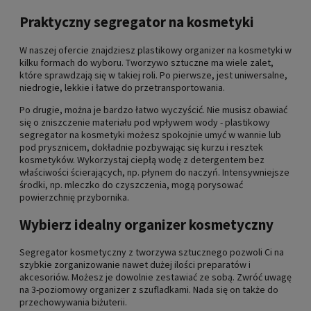
Praktyczny segregator na kosmetyki
W naszej ofercie znajdziesz plastikowy organizer na kosmetyki w
kilku formach do wyboru. Tworzywo sztuczne ma wiele zalet,
które sprawdzają się w takiej roli. Po pierwsze, jest uniwersalne,
niedrogie, lekkie i łatwe do przetransportowania.
Po drugie, można je bardzo łatwo wyczyścić. Nie musisz obawiać
się o zniszczenie materiału pod wpływem wody - plastikowy
segregator na kosmetyki możesz spokojnie umyć w wannie lub
pod prysznicem, dokładnie pozbywając się kurzu i resztek
kosmetyków. Wykorzystaj ciepłą wodę z detergentem bez
właściwości ścierających, np. płynem do naczyń. Intensywniejsze
środki, np. mleczko do czyszczenia, mogą porysować
powierzchnię przybornika.
Wybierz idealny organizer kosmetyczny
Segregator kosmetyczny z tworzywa sztucznego pozwoli Ci na
szybkie zorganizowanie nawet dużej ilości preparatów i
akcesoriów. Możesz je dowolnie zestawiać ze sobą. Zwróć uwagę
na 3-poziomowy organizer z szufladkami. Nada się on także do
przechowywania biżuterii.