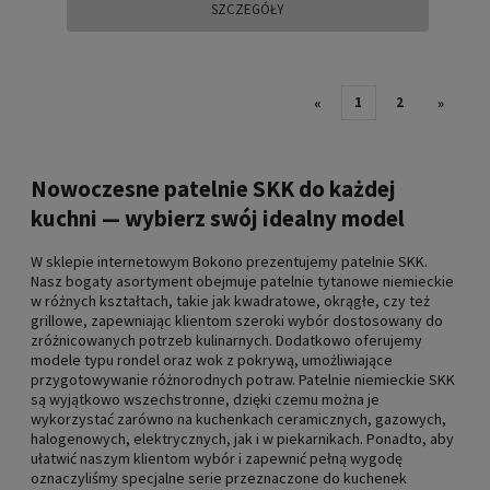
SZCZEGÓŁY
1
2
«
»
Nowoczesne patelnie SKK do każdej
kuchni — wybierz swój idealny model
W sklepie internetowym Bokono prezentujemy patelnie SKK.
Nasz bogaty asortyment obejmuje patelnie tytanowe niemieckie
w różnych kształtach, takie jak kwadratowe, okrągłe, czy też
grillowe, zapewniając klientom szeroki wybór dostosowany do
zróżnicowanych potrzeb kulinarnych. Dodatkowo oferujemy
modele typu rondel oraz wok z pokrywą, umożliwiające
przygotowywanie różnorodnych potraw. Patelnie niemieckie SKK
są wyjątkowo wszechstronne, dzięki czemu można je
wykorzystać zarówno na kuchenkach ceramicznych, gazowych,
halogenowych, elektrycznych, jak i w piekarnikach. Ponadto, aby
ułatwić naszym klientom wybór i zapewnić pełną wygodę
oznaczyliśmy specjalne serie przeznaczone do kuchenek