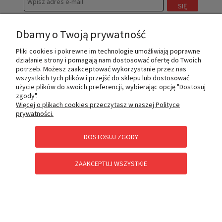
SIĘ
Dbamy o Twoją prywatność
Pliki cookies i pokrewne im technologie umożliwiają poprawne
MOJE KONTO
działanie strony i pomagają nam dostosować ofertę do Twoich
potrzeb. Możesz zaakceptować wykorzystanie przez nas
wszystkich tych plików i przejść do sklepu lub dostosować
użycie plików do swoich preferencji, wybierając opcję "Dostosuj
zgody".
INFORMACJE
Więcej o plikach cookies przeczytasz w naszej Polityce
prywatności.
O NAS
DOSTOSUJ ZGODY
ZAAKCEPTUJ WSZYSTKIE
PŁATNOŚCI I DOSTAWA
POMOC