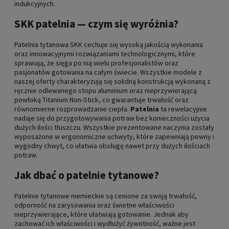
indukcyjnych.
SKK patelnia — czym się wyróżnia?
Patelnia tytanowa SKK cechuje się wysoką jakością wykonania
oraz innowacyjnymi rozwiązaniami technologicznymi, które
sprawiają, że sięga po nią wielu profesjonalistów oraz
pasjonatów gotowania na całym świecie. Wszystkie modele z
naszej oferty charakteryzują się solidną konstrukcją wykonaną z
ręcznie odlewanego stopu aluminium oraz nieprzywierającą
powłoką Titanium Non-Stick, co gwarantuje trwałość oraz
równomierne rozprowadzanie ciepła.
Patelnia
ta rewelacyjnie
nadaje się do przygotowywania potraw bez konieczności użycia
dużych ilości tłuszczu. Wszystkie prezentowane naczynia zostały
wyposażone w ergonomiczne uchwyty, które zapewniają pewny i
wygodny chwyt, co ułatwia obsługę nawet przy dużych ilościach
potraw.
Jak dbać o patelnie tytanowe?
Patelnie tytanowe niemieckie są cenione za swoją trwałość,
odporność na zarysowania oraz świetne właściwości
nieprzywierające, które ułatwiają gotowanie. Jednak aby
zachować ich właściwości i wydłużyć żywotność, ważne jest