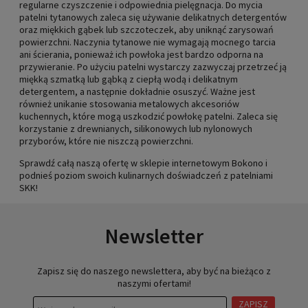
regularne czyszczenie i odpowiednia pielęgnacja. Do mycia
patelni tytanowych zaleca się używanie delikatnych detergentów
oraz miękkich gąbek lub szczoteczek, aby uniknąć zarysowań
powierzchni. Naczynia tytanowe nie wymagają mocnego tarcia
ani ścierania, ponieważ ich powłoka jest bardzo odporna na
przywieranie. Po użyciu patelni wystarczy zazwyczaj przetrzeć ją
miękką szmatką lub gąbką z ciepłą wodą i delikatnym
detergentem, a następnie dokładnie osuszyć. Ważne jest
również unikanie stosowania metalowych akcesoriów
kuchennych, które mogą uszkodzić powłokę patelni. Zaleca się
korzystanie z drewnianych, silikonowych lub nylonowych
przyborów, które nie niszczą powierzchni.
Sprawdź całą naszą ofertę w sklepie internetowym Bokono i
podnieś poziom swoich kulinarnych doświadczeń z patelniami
SKK!
Newsletter
Zapisz się do naszego newslettera, aby być na bieżąco z
naszymi ofertami!
ZAPISZ