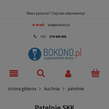
Masz pytania? Chętnie odpowiemy!
e-mail:
bok@bokono.pl
tel:
570 480 840
strona główna
kuchnia
patelnie
Patelnie SKK