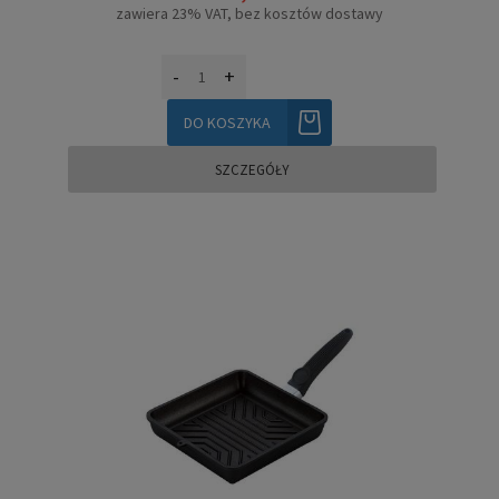
zawiera 23% VAT, bez kosztów dostawy
-
+
DO KOSZYKA
SZCZEGÓŁY