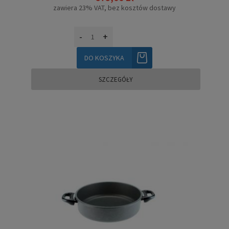
zawiera 23% VAT, bez kosztów dostawy
-
+
DO KOSZYKA
SZCZEGÓŁY