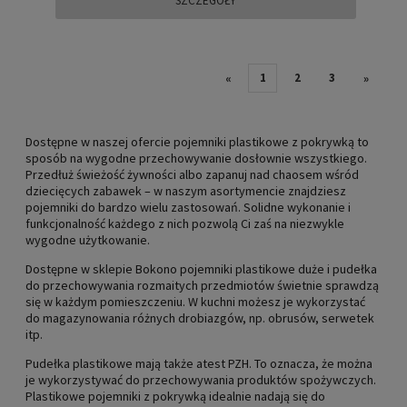
SZCZEGÓŁY
1
2
3
«
»
Dostępne w naszej ofercie pojemniki plastikowe z pokrywką to
sposób na wygodne przechowywanie dosłownie wszystkiego.
Przedłuż świeżość żywności albo zapanuj nad chaosem wśród
dziecięcych zabawek – w naszym asortymencie znajdziesz
pojemniki do bardzo wielu zastosowań. Solidne wykonanie i
funkcjonalność każdego z nich pozwolą Ci zaś na niezwykle
wygodne użytkowanie.
Dostępne w sklepie Bokono pojemniki plastikowe duże i pudełka
do przechowywania rozmaitych przedmiotów świetnie sprawdzą
się w każdym pomieszczeniu. W kuchni możesz je wykorzystać
do magazynowania różnych drobiazgów, np. obrusów, serwetek
itp.
Pudełka plastikowe mają także atest PZH. To oznacza, że można
je wykorzystywać do przechowywania produktów spożywczych.
Plastikowe pojemniki z pokrywką idealnie nadają się do