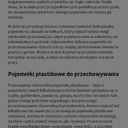
magazynowania sypkich artykułów, np. mąki, cukru itp. Dzięki
temu, że w większości przypadków są to pudełka przezroczyste,
do sprawdzenia zawartości danego pojemnika nie musisz go
otwierać.
W dziecięcym pokoju możesz natomiast umieścić funkcjonalny
pojemnik na zabawki na kółkach, który maluch będzie mógł
swobodnie przesuwać po całym pomieszczeniu w zależności od
indywidualnych potrzeb. Odpowiednio dobrane pojemniki do
przechowywania różnych rzeczy znajdą zastosowanie również w
piwnicy i garażu. Możesz w nich trzymać na przykład rozmaite
narzędzia i przyrządy, a także urządzenia niezbędne w trakcie
pracy.
Pojemniki plastikowe do przechowywania
Proponujemy różnorodne pojemniki plastikowe – duże o
pojemności nawet kilkudziesięciu litrów świetnie sprawdzą się w
szafie, garderobie, pawlaczu, garażu, na strychu i wszędzie tam,
gdzie istnieje potrzeba wygodnego i bezpiecznego
przechowywania różnorodnych przedmiotów. Możesz wybrać też
kilkulitrowe lub nawet jeszcze mniejsze pojemniki plastikowe
zamykane, w których zmieścisz zarówno różnorodne drobiazgi,
na które ciężko znaleźć miejsce, jak i żywność. Przezroczyste
ścianki umożliwiają łatwe rozpoznanie zawartości, a szczelne