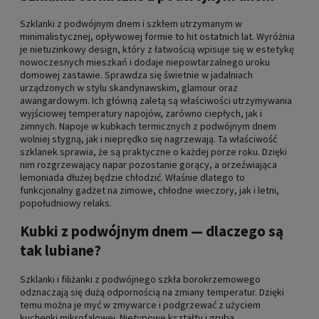
Szklanki z podwójnym dnem i szkłem utrzymanym w
minimalistycznej, opływowej formie to hit ostatnich lat. Wyróżnia
je nietuzinkowy design, który z łatwością wpisuje się w estetykę
nowoczesnych mieszkań i dodaje niepowtarzalnego uroku
domowej zastawie. Sprawdza się świetnie w jadalniach
urządzonych w stylu skandynawskim, glamour oraz
awangardowym. Ich główną zaletą są właściwości utrzymywania
wyjściowej temperatury napojów, zarówno ciepłych, jak i
zimnych. Napoje w kubkach termicznych z podwójnym dnem
wolniej stygną, jak i nieprędko się nagrzewają. Ta właściwość
szklanek sprawia, że są praktyczne o każdej porze roku. Dzięki
nim rozgrzewający napar pozostanie gorący, a orzeźwiająca
lemoniada dłużej będzie chłodzić. Właśnie dlatego to
funkcjonalny gadżet na zimowe, chłodne wieczory, jak i letni,
popołudniowy relaks.
Kubki z podwójnym dnem — dlaczego są
tak lubiane?
Szklanki i filiżanki z podwójnego szkła borokrzemowego
odznaczają się dużą odpornością na zmiany temperatur. Dzięki
temu można je myć w zmywarce i podgrzewać z użyciem
kuchenki mikrofalowej. Nietypowe kształty i gruba,