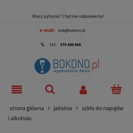
Masz pytania? Chętnie odpowiemy!
e-mail:
bok@bokono.pl
tel:
570 480 840
strona główna
jadalnia
szkło do napojów
i alkoholu