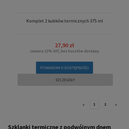
Komplet 2 kubków termicznych 375 ml
27,90 zł
zawiera 23% VAT, bez kosztów dostawy
POWIADOM O DOSTĘPNOŚCI
SZCZEGÓŁY
1
2
«
»
Szklanki termiczne z podwójnym dnem