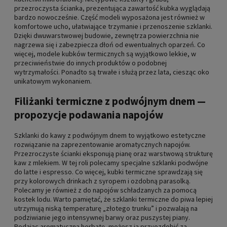
przezroczysta ścianka, prezentująca zawartość kubka wyglądają
bardzo nowocześnie. Część modeli wyposażona jest również w
komfortowe ucho, ułatwiające trzymanie i przenoszenie szklanki.
Dzięki dwuwarstwowej budowie, zewnętrza powierzchnia nie
nagrzewa się i zabezpiecza dłoń od ewentualnych oparzeń. Co
więcej, modele kubków termicznych są wyjątkowo lekkie, w
przeciwieństwie do innych produktów o podobnej
wytrzymałości. Ponadto są trwałe i służą przez lata, ciesząc oko
unikatowym wykonaniem.
Filiżanki termiczne z podwójnym dnem —
propozycje podawania napojów
Szklanki do kawy z podwójnym dnem to wyjątkowo estetyczne
rozwiązanie na zaprezentowanie aromatycznych napojów.
Przezroczyste ścianki eksponują pianę oraz warstwową strukturę
kaw z mlekiem. W tej roli polecamy specjalne szklanki podwójne
do latte i espresso. Co więcej, kubki termiczne sprawdzają się
przy kolorowych drinkach z syropem i ozdobną parasolką.
Polecamy je również z do napojów schładzanych za pomocą
kostek lodu. Warto pamiętać, że szklanki termiczne do piwa lepiej
utrzymują niską temperaturę „złotego trunku” i pozwalają na
podziwianie jego intensywnej barwy oraz puszystej piany.
Podając aromatyczną herbatę, możesz ją przyozdobić za