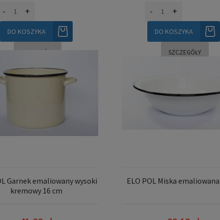
-
+
-
+
DO KOSZYKA
DO KOSZYKA
SZCZEGÓŁY
SZCZEGÓŁY
L Garnek emaliowany wysoki
ELO POL Miska emaliowana
kremowy 16 cm