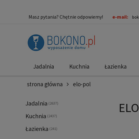
Masz pytania? Chętnie odpowiemy!
e-mail:
bok
Jadalnia
Kuchnia
Łazienka
strona główna
elo-pol
Nowości
Promocje
Jadalnia
ELO
(2637)
Kuchnia
(2437)
Łazienka
(241)