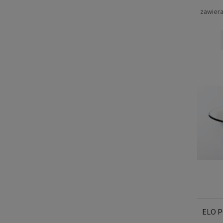
zawier
ELO P