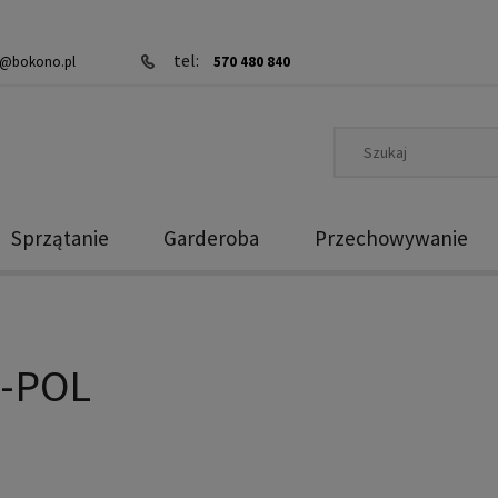
tel:
@bokono.pl
570 480 840
Sprzątanie
Garderoba
Przechowywanie
-POL