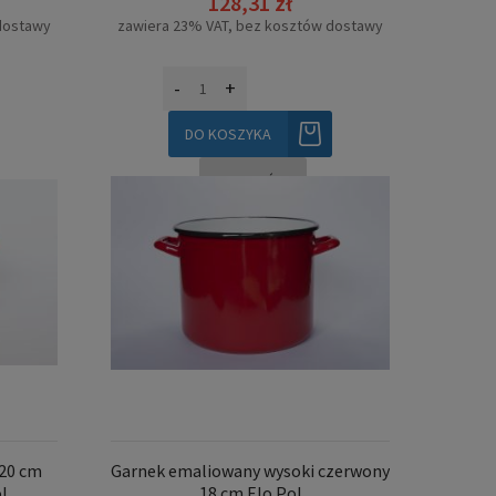
128,31 zł
dostawy
zawiera 23% VAT, bez kosztów dostawy
-
+
DO KOSZYKA
SZCZEGÓŁY
 20 cm
Garnek emaliowany wysoki czerwony
l
18 cm Elo Pol