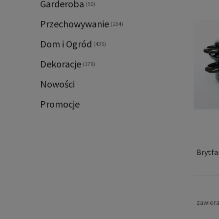
Garderoba
(50)
Przechowywanie
(264)
Dom i Ogród
(435)
Dekoracje
(178)
Nowości
Promocje
Brytfa
zawier