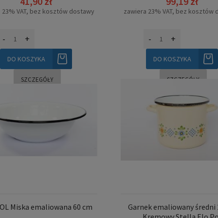
41,90 zł
99,19 zł
a 23% VAT, bez kosztów dostawy
zawiera 23% VAT, bez kosztów 
-
+
-
+
DO KOSZYKA
DO KOSZYKA
SZCZEGÓŁY
SZCZEGÓŁY
OL Miska emaliowana 60 cm
Garnek emaliowany średni
Kremowy Stella Elo Po