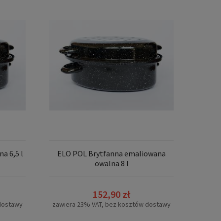
a 6,5 l
ELO POL Brytfanna emaliowana
owalna 8 l
152,90 zł
dostawy
zawiera 23% VAT, bez kosztów dostawy