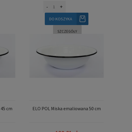
-
+
DO KOSZYKA
SZCZEGÓŁY
 45 cm
ELO POL Miska emaliowana 50 cm