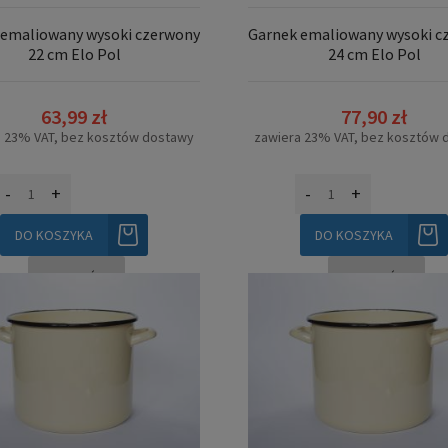
 emaliowany wysoki czerwony
Garnek emaliowany wysoki c
22 cm Elo Pol
24 cm Elo Pol
63,99 zł
77,90 zł
a 23% VAT, bez kosztów dostawy
zawiera 23% VAT, bez kosztów 
-
+
-
+
DO KOSZYKA
DO KOSZYKA
SZCZEGÓŁY
SZCZEGÓŁY