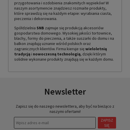
przygotowania i ozdobienia znakomitych wypieków! W
naszym asortymencie znajdziesz rozmaite produkty,
które sprawdzą się na każdym etapie: wyrabiania ciasta,
pieczenia i dekorowania.
Spółdzielnia
SNB
zajmuje się produkcją akcesoriów
gospodarstwa domowego. Wysokiej jakości tortownice,
blachy, formy do pieczenia, a także suszarki do domu i na
balkon znajdują uznanie wśród polskich oraz
zagranicznych klientów. Firma kieruje się
wieloletnią
tradycją
i
nowoczesną technologią
, dzięki którym
solidnie wykonane produkty znajdują się w każdym domu.
Newsletter
Zapisz się do naszego newslettera, aby być na bieżąco z
naszymi ofertami!
ZAPISZ
SIĘ