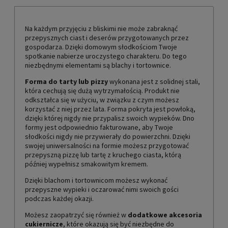
Na każdym przyjęciu z bliskimi nie może zabraknąć
przepysznych ciast i deserów przygotowanych przez
gospodarza. Dzięki domowym słodkościom Twoje
spotkanie nabierze uroczystego charakteru. Do tego
niezbędnymi elementami są blachy i tortownice.
Forma do tarty lub pizzy
wykonana jest z solidnej stali,
która cechują się dużą wytrzymałością. Produkt nie
odkształca się w użyciu, w związku z czym możesz
korzystać z niej przez lata. Forma pokryta jest powłoką,
dzięki której nigdy nie przypalisz swoich wypieków. Dno
formy jest odpowiednio fakturowane, aby Twoje
słodkości nigdy nie przywierały do powierzchni. Dzięki
swojej uniwersalności na formie możesz przygotować
przepyszną pizzę lub tartę z kruchego ciasta, którą
później wypełnisz smakowitym kremem.
Dzięki blachom i tortownicom możesz wykonać
przepyszne wypieki i oczarować nimi swoich gości
podczas każdej okazji.
Możesz zaopatrzyć się również w
dodatkowe akcesoria
cukiernicze
, które okazują się być niezbędne do