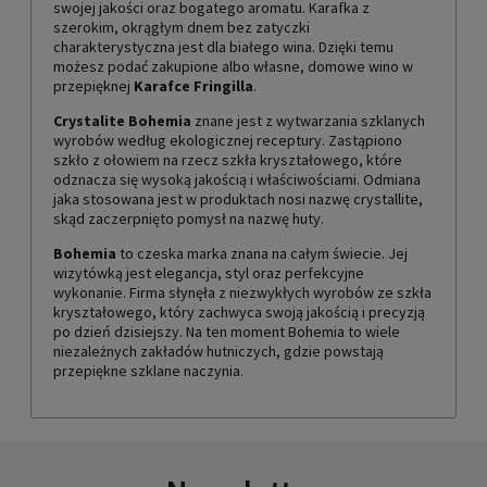
swojej jakości oraz bogatego aromatu. Karafka z
szerokim, okrągłym dnem bez zatyczki
charakterystyczna jest dla białego wina. Dzięki temu
możesz podać zakupione albo własne, domowe wino w
przepięknej
Karafce Fringilla
.
Crystalite Bohemia
znane jest z wytwarzania szklanych
wyrobów według ekologicznej receptury. Zastąpiono
szkło z ołowiem na rzecz szkła kryształowego, które
odznacza się wysoką jakością i właściwościami. Odmiana
jaka stosowana jest w produktach nosi nazwę crystallite,
skąd zaczerpnięto pomysł na nazwę huty.
Bohemia
to czeska marka znana na całym świecie. Jej
wizytówką jest elegancja, styl oraz perfekcyjne
wykonanie. Firma słynęła z niezwykłych wyrobów ze szkła
kryształowego, który zachwyca swoją jakością i precyzją
po dzień dzisiejszy. Na ten moment Bohemia to wiele
niezależnych zakładów hutniczych, gdzie powstają
przepiękne szklane naczynia.