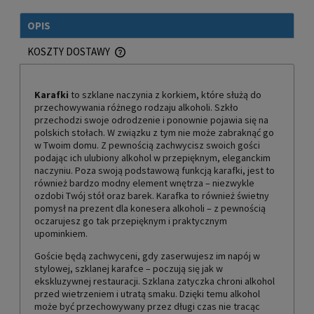
OPIS
KOSZTY DOSTAWY
CENA NIE ZAWIERA EWENTUALNYCH KOSZTÓW PŁATNOŚCI
Karafki
to szklane naczynia z korkiem, które służą do
przechowywania różnego rodzaju alkoholi. Szkło
przechodzi swoje odrodzenie i ponownie pojawia się na
polskich stołach. W związku z tym nie może zabraknąć go
w Twoim domu. Z pewnością zachwycisz swoich gości
podając ich ulubiony alkohol w przepięknym, eleganckim
naczyniu. Poza swoją podstawową funkcją karafki, jest to
również bardzo modny element wnętrza – niezwykle
ozdobi Twój stół oraz barek. Karafka to również świetny
pomysł na prezent dla konesera alkoholi – z pewnością
oczarujesz go tak przepięknym i praktycznym
upominkiem.
Goście będą zachwyceni, gdy zaserwujesz im napój w
stylowej, szklanej karafce – poczują się jak w
ekskluzywnej restauracji. Szklana zatyczka chroni alkohol
przed wietrzeniem i utratą smaku. Dzięki temu alkohol
może być przechowywany przez długi czas nie tracąc