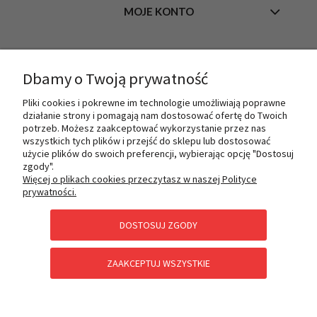
MOJE KONTO
INFORMACJE
Dbamy o Twoją prywatność
Pliki cookies i pokrewne im technologie umożliwiają poprawne
działanie strony i pomagają nam dostosować ofertę do Twoich
O NAS
potrzeb. Możesz zaakceptować wykorzystanie przez nas
wszystkich tych plików i przejść do sklepu lub dostosować
użycie plików do swoich preferencji, wybierając opcję "Dostosuj
zgody".
PŁATNOŚCI I DOSTAWA
Więcej o plikach cookies przeczytasz w naszej Polityce
prywatności.
DOSTOSUJ ZGODY
POMOC
ZAAKCEPTUJ WSZYSTKIE
KATEGORIE SPECJALNE