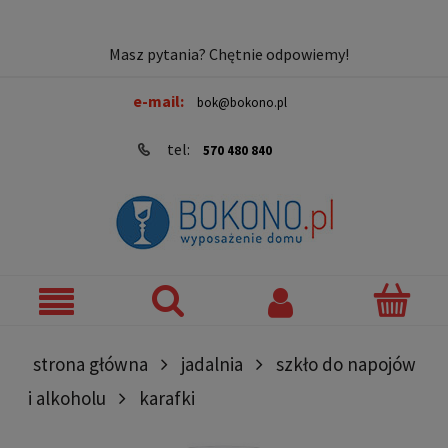
Masz pytania? Chętnie odpowiemy!
e-mail:
bok@bokono.pl
tel:
570 480 840
strona główna
jadalnia
szkło do napojów
i alkoholu
karafki