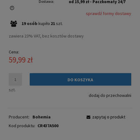
Dostawa:
od 15,99 zł
- Paczkomaty 24/7
sprawdź formy dostawy
Cena nie zawiera ewentualnych kosztów płatności
19
osób
kupiło
21
szt.
zawiera 23% VAT, bez kosztów dostawy
Cena:
59,99 zł
DO KOSZYKA
szt.
dodaj do przechowalni
Producent:
Bohemia
zapytaj o produkt
Kod produktu:
CR437A500