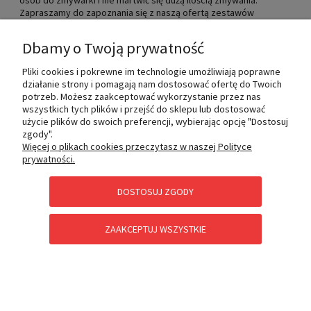
osób do zmywarki i nie martwić się dużą ilością zmywania.
Zapraszamy do zapoznania się z naszą ofertą zestawów
obiadowych 6-osobowych. Jesteśmy przekonani, że w starannie
wyselekcjonowanej, wykwintnej ofercie naczyń każdy znajdzie
Dbamy o Twoją prywatność
coś dla siebie.
Pliki cookies i pokrewne im technologie umożliwiają poprawne
działanie strony i pomagają nam dostosować ofertę do Twoich
Newsletter
potrzeb. Możesz zaakceptować wykorzystanie przez nas
wszystkich tych plików i przejść do sklepu lub dostosować
użycie plików do swoich preferencji, wybierając opcję "Dostosuj
zgody".
Zapisz się do naszego newslettera, aby być na bieżąco z
Więcej o plikach cookies przeczytasz w naszej Polityce
naszymi ofertami!
prywatności.
ZAPISZ
SIĘ
DOSTOSUJ ZGODY
ZAAKCEPTUJ WSZYSTKIE
MOJE KONTO
INFORMACJE