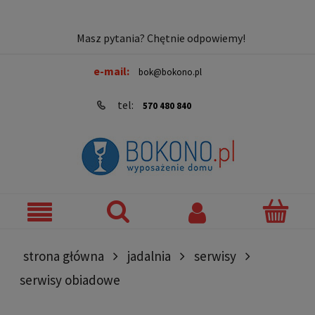
Masz pytania? Chętnie odpowiemy!
e-mail:
bok@bokono.pl
tel:
570 480 840
strona główna
jadalnia
serwisy
serwisy obiadowe