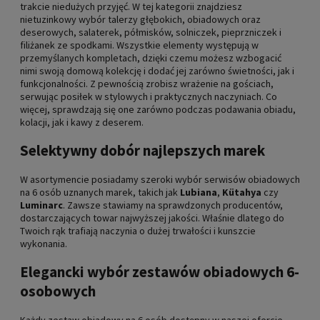
trakcie niedużych przyjęć. W tej kategorii znajdziesz
nietuzinkowy wybór talerzy głębokich, obiadowych oraz
deserowych, salaterek, półmisków, solniczek, pieprzniczek i
filiżanek ze spodkami. Wszystkie elementy występują w
przemyślanych kompletach, dzięki czemu możesz wzbogacić
nimi swoją domową kolekcję i dodać jej zarówno świetności, jak i
funkcjonalności. Z pewnością zrobisz wrażenie na gościach,
serwując posiłek w stylowych i praktycznych naczyniach. Co
więcej, sprawdzają się one zarówno podczas podawania obiadu,
kolacji, jak i kawy z deserem.
Selektywny dobór najlepszych marek
W asortymencie posiadamy szeroki wybór serwisów obiadowych
na 6 osób uznanych marek, takich jak
Lubiana
,
Kütahya
czy
Luminarc
. Zawsze stawiamy na sprawdzonych producentów,
dostarczających towar najwyższej jakości. Właśnie dlatego do
Twoich rąk trafiają naczynia o dużej trwałości i kunszcie
wykonania.
Elegancki wybór zestawów obiadowych 6-
osobowych
Każdy zestaw obiadowy na 6 osób dostępny w naszej ofercie