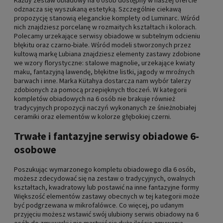
odznacza się wyszukaną estetyką. Szczególnie ciekawą
propozycję stanowią eleganckie komplety od Luminarc. Wśród
nich znajdziesz porcelanę w rozmaitych kształtach i kolorach.
Polecamy urzekające serwisy obiadowe w subtelnym odcieniu
błękitu oraz czarno-białe. Wśród modeli stworzonych przez
kultową markę Lubiana znajdziesz elementy zastawy zdobione
we wzory florystyczne: stalowe magnolie, urzekające kwiaty
maku, fantazyjną lawendę, błękitne listki, jagody w mroźnych
barwach i inne. Marka Kütahya dostarcza nam wybór talerzy
zdobionych za pomocą przepięknych tłoczeń. W kategorii
kompletów obiadowych na 6 osób nie brakuje również
tradycyjnych propozycji naczyń wykonanych ze śnieżnobiałej
ceramiki oraz elementów w kolorze głębokiej czerni.
Trwałe i fantazyjne serwisy obiadowe 6-
osobowe
Poszukując wymarzonego kompletu obiadowego dla 6 osób,
możesz zdecydować się na zestaw o tradycyjnych, owalnych
kształtach, kwadratowy lub postawić na inne fantazyjne formy
Większość elementów zastawy obecnych w tej kategorii może
być podgrzewana w mikrofalówce. Co więcej, po udanym
przyjęciu możesz wstawić swój ulubiony serwis obiadowy na 6