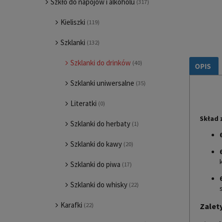
Szkło do napojów i alkoholu
(317)
Kieliszki
(119)
Szklanki
(132)
Szklanki do drinków
(40)
OPIS
Szklanki uniwersalne
(35)
Literatki
(0)
Skład 
Szklanki do herbaty
(1)
Szklanki do kawy
(20)
Szklanki do piwa
(17)
Szklanki do whisky
(22)
Karafki
(22)
Zalet