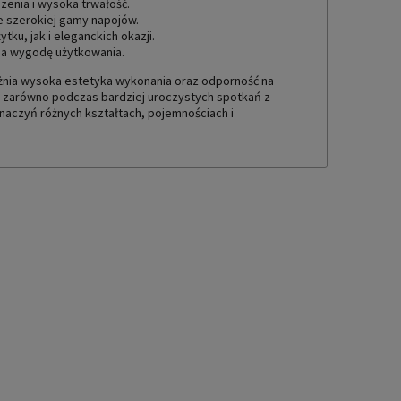
enia i wysoka trwałość.
e szerokiej gamy napojów.
ku, jak i eleganckich okazji.
ia wygodę użytkowania.
óżnia wysoka estetyka wykonania oraz odporność na
 zarówno podczas bardziej uroczystych spotkań z
 naczyń różnych kształtach, pojemnościach i