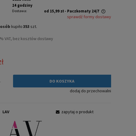
24 godziny
Dostawa:
od 15,99 zł
- Paczkomaty 24/7
sprawdź formy dostawy
Cena nie zawiera ewentualnych kosztów
osób
kupiło
353
szt.
płatności
3% VAT, bez kosztów dostawy
zł
.
DO KOSZYKA
dodaj do przechowalni
:
LAV
zapytaj o produkt