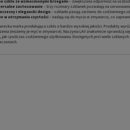
e szkło ze wzmocnionymi brzegami
– zwiększona odporność na uszkodz
ersalne zastosowanie
– trzy rozmiary szklanek pozwalają na serwowani
czesny i elegancki design
– szklanki pasują zarówno do codziennego użyt
e w utrzymaniu czystości
– nadają się do mycia w zmywarce, co zapewn
turecka marka produkująca szkło o bardzo wysokiej jakości. Produkty wyr
zenia (możemy je myć w zmywarce). Naczynia LAV znakomicie sprawdzą się
i, jak i podczas codziennego użytkowania. Dostępnych jest wiele szklanych
aczeniach.