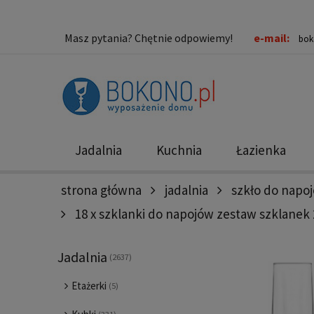
Masz pytania? Chętnie odpowiemy!
e-mail:
bok
Jadalnia
Kuchnia
Łazienka
strona główna
jadalnia
szkło do napoj
Nowości
Promocje
18 x szklanki do napojów zestaw szklane
Jadalnia
(2637)
Etażerki
(5)