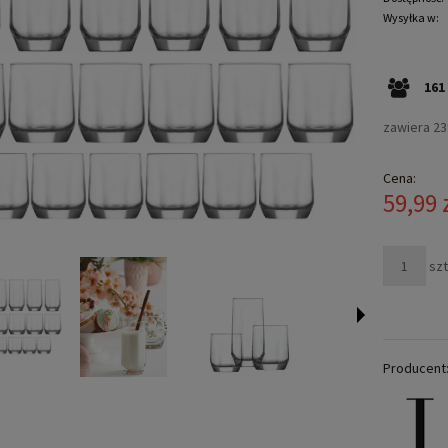
Wysyłka w:
161
zawiera 2
Cena:
59,99 
szt
Producent