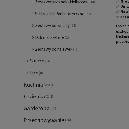
✅
Grub
Zestawy szklanek i kieliszków
(14)
✅
Uniw
✅
Nowo
Szklanki i filiżanki termiczne
(42)
✅
Łatw
Zestawy do whisky
LAV to 
(11)
uszkod
bliskim
Dzbanki szklane
(2)
przezn
Zestawy do nalewek
(1)
Sztućce
(246)
Tace
(8)
Kuchnia
(2437)
Łazienka
(241)
Garderoba
(50)
Przechowywanie
(264)