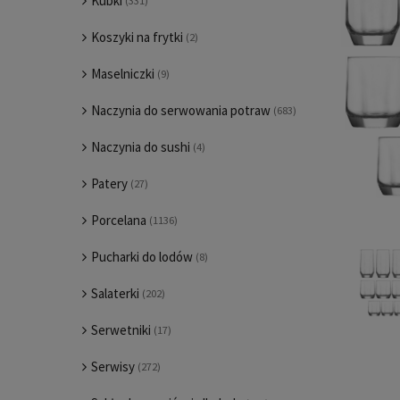
Kubki
(331)
Koszyki na frytki
(2)
Maselniczki
(9)
Naczynia do serwowania potraw
(683)
Naczynia do sushi
(4)
Patery
(27)
Porcelana
(1136)
Pucharki do lodów
(8)
Salaterki
(202)
Serwetniki
(17)
Serwisy
(272)