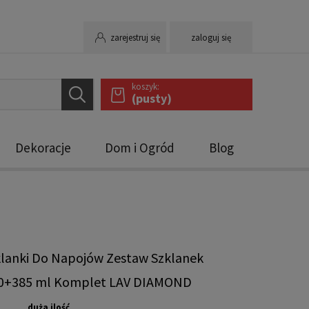
zarejestruj się
zaloguj się
koszyk:
(pusty)
Dekoracje
Dom i Ogród
Blog
klanki Do Napojów Zestaw Szklanek
0+385 ml Komplet LAV DIAMOND
duża ilość