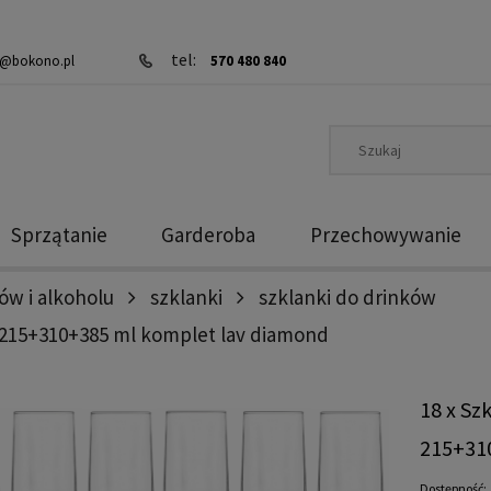
tel:
@bokono.pl
570 480 840
Sprzątanie
Garderoba
Przechowywanie
ów i alkoholu
szklanki
szklanki do drinków
k 215+310+385 ml komplet lav diamond
18 x Sz
215+31
Dostępność: