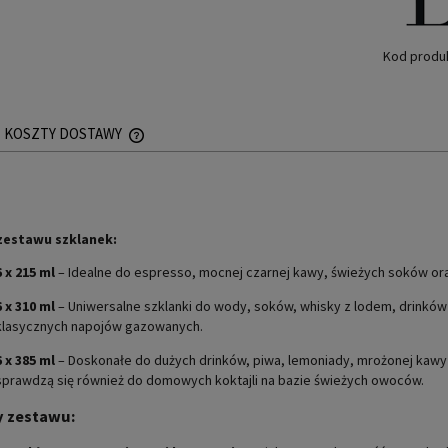
Kod produ
KOSZTY DOSTAWY
CENA NIE ZAWIERA EWENTUALNYCH KOSZTÓW
PŁATNOŚCI
zestawu szklanek:
6 x 215 ml
– Idealne do espresso, mocnej czarnej kawy, świeżych soków or
6 x 310 ml
– Uniwersalne szklanki do wody, soków, whisky z lodem, drinków
klasycznych napojów gazowanych.
6 x 385 ml
– Doskonałe do dużych drinków, piwa, lemoniady, mrożonej kawy
sprawdzą się również do domowych koktajli na bazie świeżych owoców.
y zestawu: