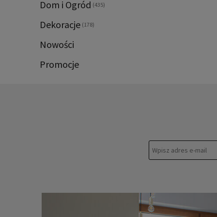
Dom i Ogród
(435)
Dekoracje
(178)
Nowości
Promocje