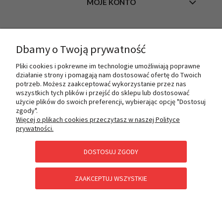
MOJE KONTO
INFORMACJE
Dbamy o Twoją prywatność
Pliki cookies i pokrewne im technologie umożliwiają poprawne
działanie strony i pomagają nam dostosować ofertę do Twoich
O NAS
potrzeb. Możesz zaakceptować wykorzystanie przez nas
wszystkich tych plików i przejść do sklepu lub dostosować
użycie plików do swoich preferencji, wybierając opcję "Dostosuj
zgody".
PŁATNOŚCI I DOSTAWA
Więcej o plikach cookies przeczytasz w naszej Polityce
prywatności.
DOSTOSUJ ZGODY
POMOC
ZAAKCEPTUJ WSZYSTKIE
KATEGORIE SPECJALNE