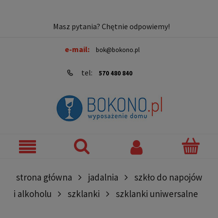
Masz pytania? Chętnie odpowiemy!
e-mail:
bok@bokono.pl
tel:
570 480 840
strona główna
jadalnia
szkło do napojów
i alkoholu
szklanki
szklanki uniwersalne