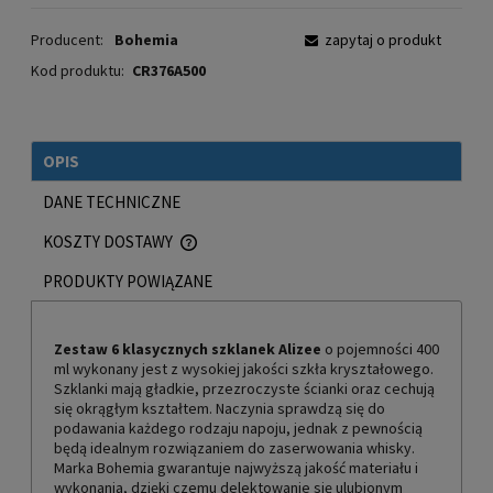
Producent:
Bohemia
zapytaj o produkt
Kod produktu:
CR376A500
OPIS
DANE TECHNICZNE
KOSZTY DOSTAWY
CENA NIE ZAWIERA EWENTUALNYCH KOSZTÓW PŁATNOŚCI
PRODUKTY POWIĄZANE
Zestaw 6 klasycznych szklanek
Alizee
o pojemności 400
ml wykonany jest z wysokiej jakości szkła kryształowego.
Szklanki mają gładkie, przezroczyste ścianki oraz cechują
się okrągłym kształtem. Naczynia sprawdzą się do
podawania każdego rodzaju napoju, jednak z pewnością
będą idealnym rozwiązaniem do zaserwowania whisky.
Marka Bohemia gwarantuje najwyższą jakość materiału i
wykonania, dzięki czemu delektowanie się ulubionym