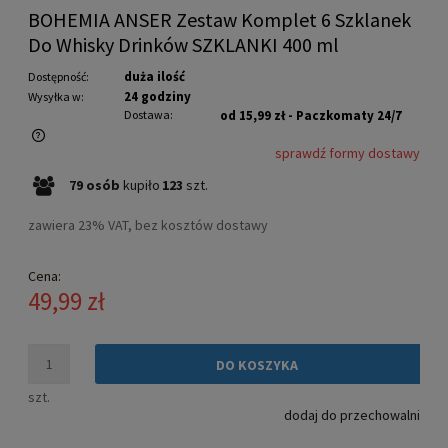
BOHEMIA ANSER Zestaw Komplet 6 Szklanek
Do Whisky Drinków SZKLANKI 400 ml
duża ilość
Dostępność:
24 godziny
Wysyłka w:
Dostawa:
od 15,99 zł
- Paczkomaty 24/7
sprawdź formy dostawy
Cena nie zawiera ewentualnych kosztów płatności
79
osób
kupiło
123
szt.
zawiera 23% VAT, bez kosztów dostawy
Cena:
49,99 zł
DO KOSZYKA
szt.
dodaj do przechowalni