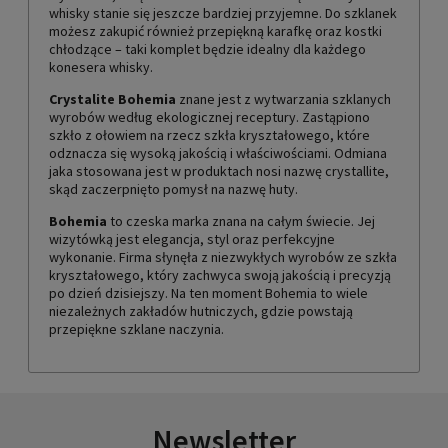
whisky stanie się jeszcze bardziej przyjemne. Do szklanek
możesz zakupić również przepiękną karafkę oraz kostki
chłodzące – taki komplet będzie idealny dla każdego
konesera whisky.
Crystalite Bohemia
znane jest z wytwarzania szklanych
wyrobów według ekologicznej receptury. Zastąpiono
szkło z ołowiem na rzecz szkła kryształowego, które
odznacza się wysoką jakością i właściwościami. Odmiana
jaka stosowana jest w produktach nosi nazwę crystallite,
skąd zaczerpnięto pomysł na nazwę huty.
Bohemia
to czeska marka znana na całym świecie. Jej
wizytówką jest elegancja, styl oraz perfekcyjne
wykonanie. Firma słynęła z niezwykłych wyrobów ze szkła
kryształowego, który zachwyca swoją jakością i precyzją
po dzień dzisiejszy. Na ten moment Bohemia to wiele
niezależnych zakładów hutniczych, gdzie powstają
przepiękne szklane naczynia.
Newsletter