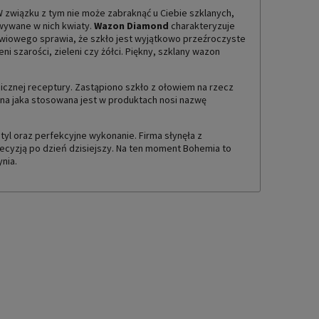
TUALNYCH KOSZTÓW
W związku z tym nie może zabraknąć u Ciebie szklanych,
wywane w nich kwiaty.
Wazon Diamond
charakteryzuje
owiowego sprawia, że szkło jest wyjątkowo przeźroczyste
ni szarości, zieleni czy żółci. Piękny, szklany wazon
cznej receptury. Zastąpiono szkło z ołowiem na rzecz
ana jaka stosowana jest w produktach nosi nazwę
tyl oraz perfekcyjne wykonanie. Firma słynęła z
ecyzją po dzień dzisiejszy. Na ten moment Bohemia to
nia.