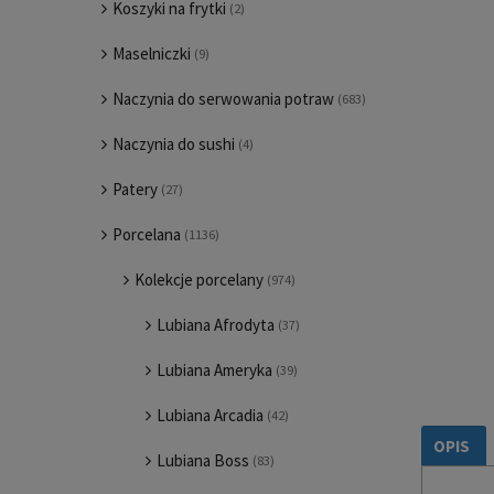
Koszyki na frytki
(2)
Maselniczki
(9)
Naczynia do serwowania potraw
(683)
Naczynia do sushi
(4)
Patery
(27)
Porcelana
(1136)
Kolekcje porcelany
(974)
Lubiana Afrodyta
(37)
Lubiana Ameryka
(39)
Lubiana Arcadia
(42)
OPIS
Lubiana Boss
(83)