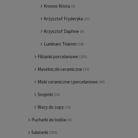
Krosno Krista
(0)
Krzysztof Fryderyka
(17)
Krzysztof Daphne
(4)
Luminarc Trianon
(18)
Filiżanki porcelanowe
(201)
Maselniczki ceramiczne
(13)
Miski ceramiczne i porcelanowe
(40)
Sosjerki
(32)
Wazy do zupy
(22)
Pucharki do lodów
(8)
Salaterki
(202)