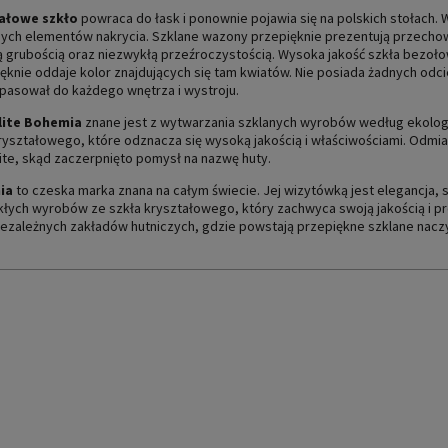
CENA NIE ZAWIERA EWEN
ałowe szkło
powraca do łask i ponownie pojawia się na polskich stołach. 
PŁATNOŚCI
ych elementów nakrycia. Szklane wazony przepięknie prezentują przecho
ą grubością oraz niezwykłą przeźroczystością. Wysoka jakość szkła bezoł
ięknie oddaje kolor znajdujących się tam kwiatów. Nie posiada żadnych odcie
pasował do każdego wnętrza i wystroju.
lite Bohemia
znane jest z wytwarzania szklanych wyrobów według ekologi
ryształowego, które odznacza się wysoką jakością i właściwościami. Odmi
lite, skąd zaczerpnięto pomysł na nazwę huty.
ia
to czeska marka znana na całym świecie. Jej wizytówką jest elegancja, s
łych wyrobów ze szkła kryształowego, który zachwyca swoją jakością i pr
iezależnych zakładów hutniczych, gdzie powstają przepiękne szklane naczy