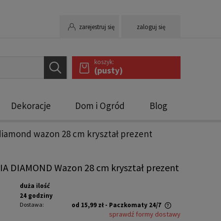
zarejestruj się
zaloguj się
koszyk:
(pusty)
Dekoracje
Dom i Ogród
Blog
iamond wazon 28 cm kryształ prezent
A DIAMOND Wazon 28 cm kryształ prezent
duża ilość
24 godziny
Dostawa:
od 15,99 zł
- Paczkomaty 24/7
sprawdź formy dostawy