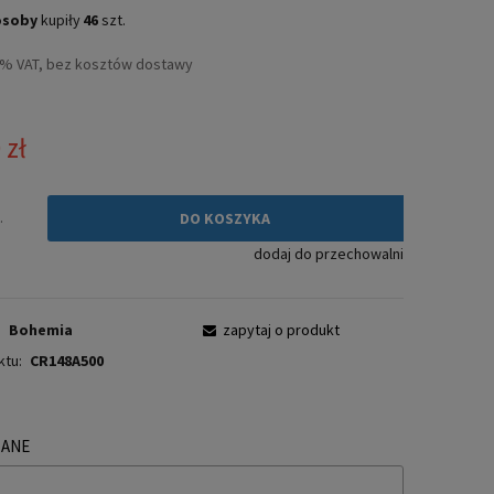
Cena nie zawiera ewentualnych kosztów
osoby
kupiły
46
szt.
płatności
3% VAT, bez kosztów dostawy
 zł
.
DO KOSZYKA
dodaj do przechowalni
:
Bohemia
zapytaj o produkt
ktu:
CR148A500
ZANE