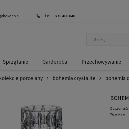
tel:
@bokono.pl
570 480 840
Sprzątanie
Garderoba
Przechowywanie
kolekcje porcelany
bohemia crystalite
bohemia d
BOHEMI
Dostępność:
Wysyłka w: