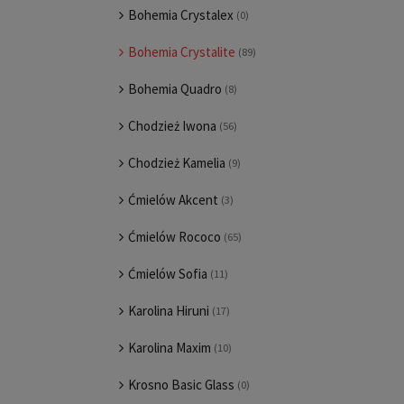
Bohemia Crystalex
(0)
Bohemia Crystalite
(89)
Bohemia Quadro
(8)
Chodzież Iwona
(56)
Chodzież Kamelia
(9)
Ćmielów Akcent
(3)
Ćmielów Rococo
(65)
Ćmielów Sofia
(11)
Karolina Hiruni
(17)
Karolina Maxim
(10)
Krosno Basic Glass
(0)