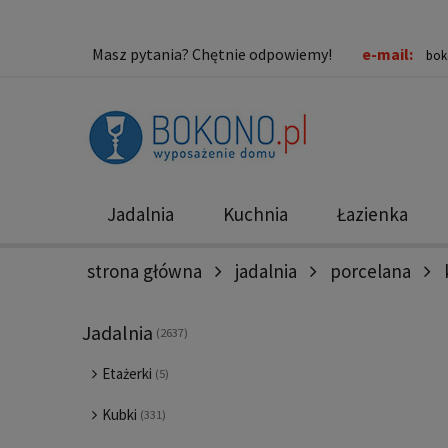
Masz pytania? Chętnie odpowiemy!
e-mail:
bok
Jadalnia
Kuchnia
Łazienka
strona główna
jadalnia
porcelana
Nowości
Promocje
Jadalnia
(2637)
Etażerki
(5)
Kubki
(331)