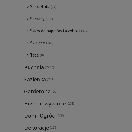
Serwetniki
(17)
Serwisy
(272)
Szkło do napojów i alkoholu
(317)
Sztućce
(246)
Tace
(8)
Kuchnia
(2437)
Łazienka
(241)
Garderoba
(50)
Przechowywanie
(264)
Dom i Ogród
(435)
Dekoracje
(178)