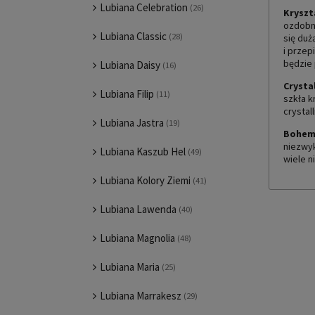
Lubiana Celebration
(26)
Kryszt
ozdobn
Lubiana Classic
(28)
się duż
i przep
będzie 
Lubiana Daisy
(16)
Crysta
Lubiana Filip
(11)
szkła k
crystal
Lubiana Jastra
(19)
Bohem
niezwyk
Lubiana Kaszub Hel
(49)
wiele n
Lubiana Kolory Ziemi
(41)
Lubiana Lawenda
(40)
Lubiana Magnolia
(48)
Lubiana Maria
(25)
Lubiana Marrakesz
(29)