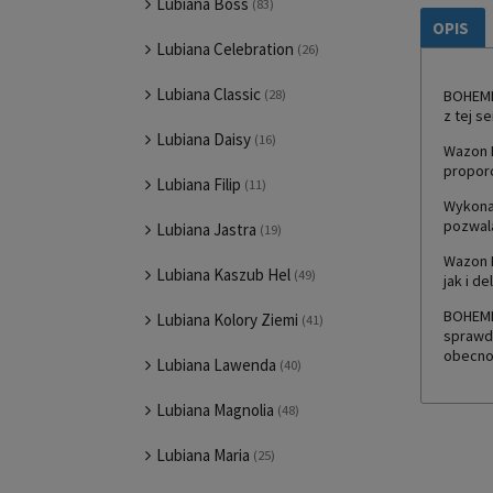
Lubiana Boss
(83)
OPIS
Lubiana Celebration
(26)
Lubiana Classic
BOHEMI
(28)
z tej s
Lubiana Daisy
(16)
Wazon 
proporc
Lubiana Filip
(11)
Wykonan
pozwala
Lubiana Jastra
(19)
Wazon 
Lubiana Kaszub Hel
(49)
jak i d
BOHEMIA
Lubiana Kolory Ziemi
(41)
sprawdz
obecno
Lubiana Lawenda
(40)
Lubiana Magnolia
(48)
Lubiana Maria
(25)