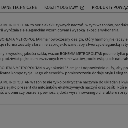
DANE TECHNICZNE
KOSZTY DOSTAWY
PRODUKTY POWIĄ
CENA NIE ZAWIERA EWEN
A METROPOLITAN to seria ekskluzywnych naczyń, w tym wazonów, produko
PŁATNOŚCI
erii wyróżnia się eleganckim wzornictwem i wysoką jakością wykonania.
BOHEMIA METROPOLITAN ma nowoczesny design, który harmonijnie łączy e
je i forma zostały starannie zaprojektowane, aby stworzyć elegancką i st
y z wysokiej jakości szkła, wazon BOHEMIA METROPOLITAN jest nie tylko p
 podziwiać piękno umieszczonych w nim kwiatów, podkreślając ich naturalne
BOHEMIA METROPOLITAN o wysokości 35 cm jest odpowiednio duży, aby pomi
elikatne kompozycje. Jego obecność w pomieszczeniu dodaje stylu i elegan
 METROPOLITAN Wazon to nie tylko praktyczne naczynie do układania kwia
i się jako prezent dla miłośników ekskluzywnych naczyń oraz osób, które 
ść w domu czy biurze z pewnością doda wyrafinowanego charakteru i przy