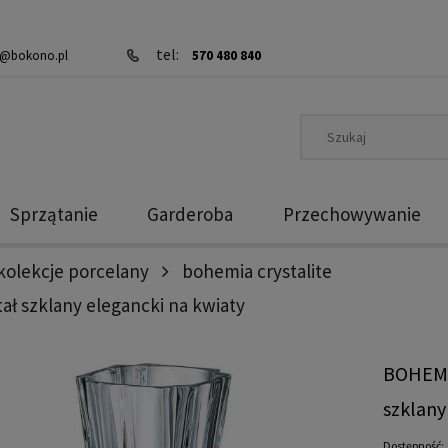
tel:
@bokono.pl
570 480 840
Sprzątanie
Garderoba
Przechowywanie
kolekcje porcelany
bohemia crystalite
ł szklany elegancki na kwiaty
BOHEMI
szklany
Dostępność: