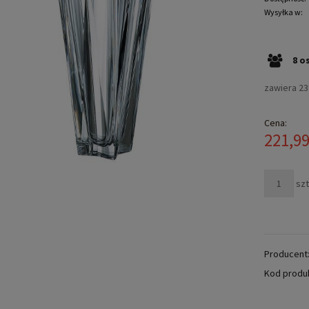
Wysyłka w:
8
o
zawiera 2
Cena:
221,99
szt
Producent
Kod produ