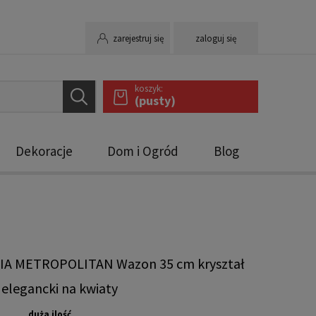
zarejestruj się
zaloguj się
koszyk:
(pusty)
Dekoracje
Dom i Ogród
Blog
A METROPOLITAN Wazon 35 cm kryształ
 elegancki na kwiaty
duża ilość