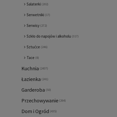
Salaterki
(202)
Serwetniki
(17)
Serwisy
(272)
Szkło do napojów i alkoholu
(317)
Sztućce
(246)
Tace
(8)
Kuchnia
(2437)
Łazienka
(241)
Garderoba
(50)
Przechowywanie
(264)
Dom i Ogród
(435)