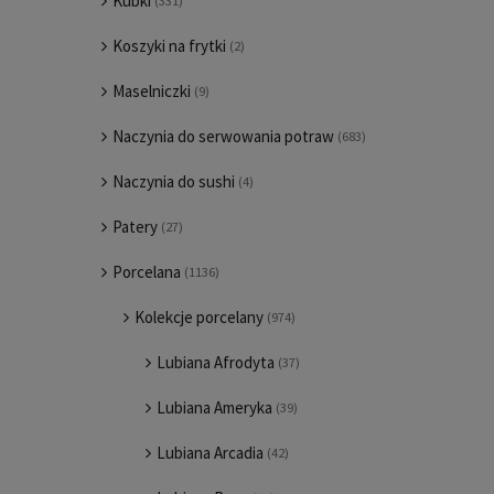
Kubki
(331)
Koszyki na frytki
(2)
Maselniczki
(9)
Naczynia do serwowania potraw
(683)
Naczynia do sushi
(4)
Patery
(27)
Porcelana
(1136)
Kolekcje porcelany
(974)
Lubiana Afrodyta
(37)
Lubiana Ameryka
(39)
Lubiana Arcadia
(42)