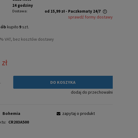
24 godziny
Dostawa:
od 15,99 zł
- Paczkomaty 24/7
sprawdź formy dostawy
Cena nie zawiera ewentualnych kosztów
sób
kupiło
9
szt.
płatności
3% VAT, bez kosztów dostawy
 zł
.
DO KOSZYKA
dodaj do przechowalni
:
Bohemia
zapytaj o produkt
ktu:
CR203A500