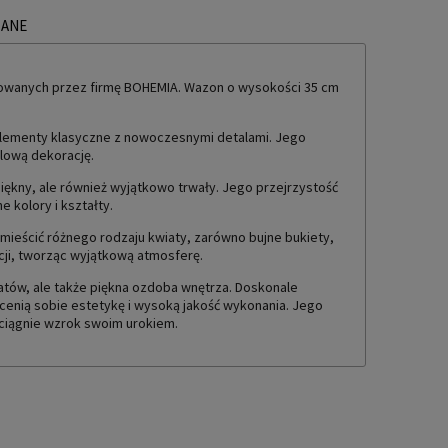
ZANE
TUALNYCH KOSZTÓW
wanych przez firmę BOHEMIA. Wazon o wysokości 35 cm
lementy klasyczne z nowoczesnymi detalami. Jego
ylową dekorację.
iękny, ale również wyjątkowo trwały. Jego przejrzystość
 kolory i kształty.
eścić różnego rodzaju kwiaty, zarówno bujne bukiety,
cji, tworząc wyjątkową atmosferę.
tów, ale także piękna ozdoba wnętrza. Doskonale
cenią sobie estetykę i wysoką jakość wykonania. Jego
ciągnie wzrok swoim urokiem.