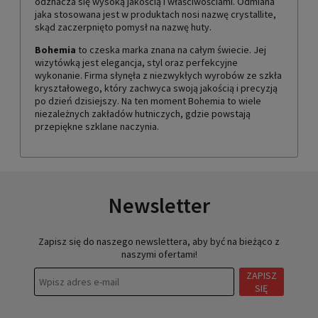
odznacza się wysoką jakością i właściwościami. Odmiana
jaka stosowana jest w produktach nosi nazwę crystallite,
skąd zaczerpnięto pomysł na nazwę huty.
Bohemia
to czeska marka znana na całym świecie. Jej
wizytówką jest elegancja, styl oraz perfekcyjne
wykonanie. Firma słynęła z niezwykłych wyrobów ze szkła
kryształowego, który zachwyca swoją jakością i precyzją
po dzień dzisiejszy. Na ten moment Bohemia to wiele
niezależnych zakładów hutniczych, gdzie powstają
przepiękne szklane naczynia.
Newsletter
Zapisz się do naszego newslettera, aby być na bieżąco z
naszymi ofertami!
ZAPISZ
SIĘ