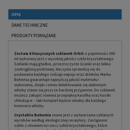
OPIS
DANE TECHNICZNE
PRODUKTY POWIĄZANE
Zestaw 6 klasycznych szklanek
Orbit
o pojemności 300
ml wykonany jest z wysokiej jakości szkła kryształowego.
Szklanki mają gładkie, przezroczyste ścianki oraz lekko
zaokrągloną podstawę. Naczynia sprawdzą się do
podawania każdego rodzaju napoju oraz drinków. Marka
Bohemia gwarantuje najwyższą jakość materiału i
wykonania, dzięki czemu delektowanie się ulubionym
whisky stanie się jeszcze bardziej przyjemne. Do szklanek
możesz zakupić również przepiękną karafkę oraz kostki
chłodzące – taki komplet będzie idealny dla każdego
konesera whisky.
Crystalite Bohemia
znane jest z wytwarzania szklanych
wyrobów według ekologicznej receptury. Zastąpiono
szkło z ołowiem na rzecz szkła kryształowego, które