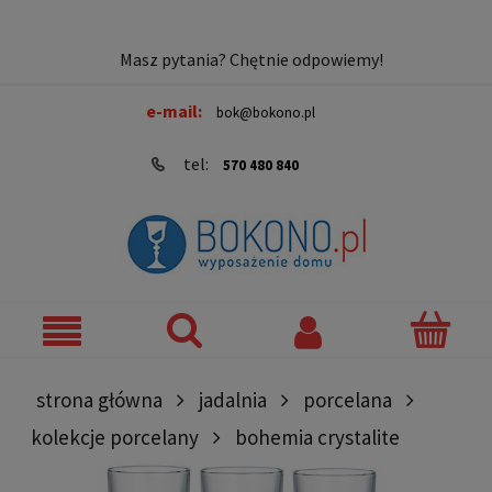
Masz pytania? Chętnie odpowiemy!
e-mail:
bok@bokono.pl
tel:
570 480 840
strona główna
jadalnia
porcelana
kolekcje porcelany
bohemia crystalite