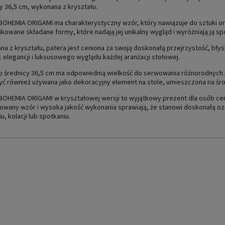
y 36,5 cm, wykonana z kryształu.
BOHEMIA ORIGAMI ma charakterystyczny wzór, który nawiązuje do sztuki or
kowane składane formy, które nadają jej unikalny wygląd i wyróżniają ją s
a z kryształu, patera jest ceniona za swoją doskonałą przejrzystość, błysk
 elegancji i luksusowego wyglądu każdej aranżacji stołowej.
o średnicy 36,5 cm ma odpowiednią wielkość do serwowania różnorodnych po
ć również używana jako dekoracyjny element na stole, umieszczona na środ
BOHEMIA ORIGAMI w kryształowej wersji to wyjątkowy prezent dla osób cen
owany wzór i wysoka jakość wykonania sprawiają, że stanowi doskonałą o
u, kolacji lub spotkaniu.