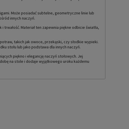
igami. Może posiadać subtelne, geometryczne linie lub
pośród innych naczyń.
 i trwałość. Materiał ten zapewnia piękne odbicie światła,
traw, takich jak owoce, przekąski, czy słodkie wypieki.
ku stołu lub jako podstawa dla innych naczyń.
iących piękno i elegancję naczyń stołowych. Jej
zdobę na stole i dodaje wyjątkowego uroku każdemu