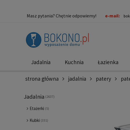
Masz pytania? Chętnie odpowiemy!
e-mail:
bok
Jadalnia
Kuchnia
Łazienka
strona główna
jadalnia
patery
pate
Nowości
Promocje
Jadalnia
(2637)
Etażerki
(5)
Kubki
(331)