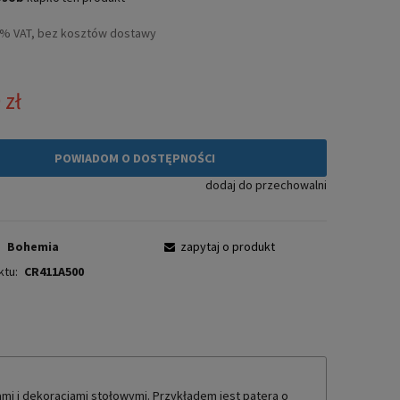
3% VAT, bez kosztów dostawy
 zł
POWIADOM O DOSTĘPNOŚCI
dodaj do przechowalni
:
Bohemia
zapytaj o produkt
ktu:
CR411A500
mi i dekoracjami stołowymi. Przykładem jest patera o