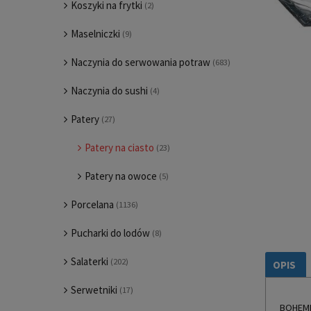
Koszyki na frytki
(2)
Maselniczki
(9)
Naczynia do serwowania potraw
(683)
Naczynia do sushi
(4)
Patery
(27)
Patery na ciasto
(23)
Patery na owoce
(5)
Porcelana
(1136)
Pucharki do lodów
(8)
Salaterki
(202)
OPIS
Serwetniki
(17)
BOHEMIA