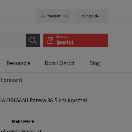
zarejestruj się
zaloguj się
koszyk:
(pusty)
Dekoracje
Dom i Ogród
Blog
ał prezent
A ORIGAMI Patera 36,5 cm kryształ
t
brak towaru
osób
kupiło
ten produkt