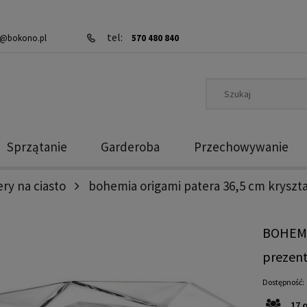
tel:
@bokono.pl
570 480 840
Sprzątanie
Garderoba
Przechowywanie
ry na ciasto
bohemia origami patera 36,5 cm kryszt
BOHEMI
prezen
Dostępność:
17