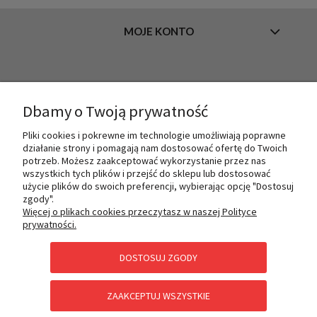
MOJE KONTO
INFORMACJE
Dbamy o Twoją prywatność
Pliki cookies i pokrewne im technologie umożliwiają poprawne
O NAS
działanie strony i pomagają nam dostosować ofertę do Twoich
potrzeb. Możesz zaakceptować wykorzystanie przez nas
wszystkich tych plików i przejść do sklepu lub dostosować
użycie plików do swoich preferencji, wybierając opcję "Dostosuj
PŁATNOŚCI I DOSTAWA
zgody".
Więcej o plikach cookies przeczytasz w naszej Polityce
prywatności.
POMOC
DOSTOSUJ ZGODY
ZAAKCEPTUJ WSZYSTKIE
KATEGORIE SPECJALNE