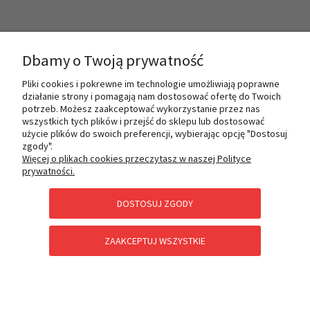
INFORMACJE
Dbamy o Twoją prywatność
Pliki cookies i pokrewne im technologie umożliwiają poprawne
działanie strony i pomagają nam dostosować ofertę do Twoich
O NAS
potrzeb. Możesz zaakceptować wykorzystanie przez nas
wszystkich tych plików i przejść do sklepu lub dostosować
użycie plików do swoich preferencji, wybierając opcję "Dostosuj
zgody".
PŁATNOŚCI I DOSTAWA
Więcej o plikach cookies przeczytasz w naszej Polityce
prywatności.
DOSTOSUJ ZGODY
POMOC
ZAAKCEPTUJ WSZYSTKIE
KATEGORIE SPECJALNE
POKAŻ PEŁNĄ WERSJĘ STRONY