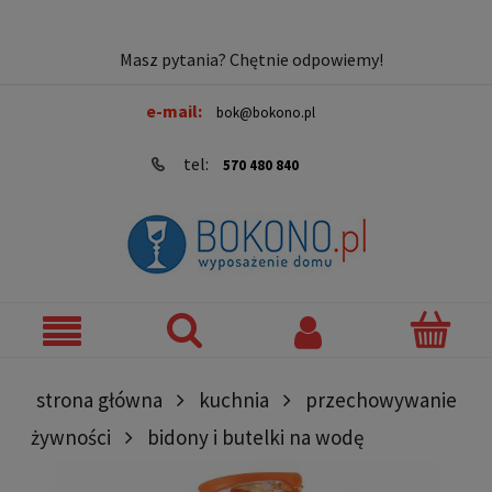
Masz pytania? Chętnie odpowiemy!
e-mail:
bok@bokono.pl
tel:
570 480 840
strona główna
kuchnia
przechowywanie
żywności
bidony i butelki na wodę