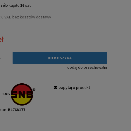
Cena nie zawiera ewentualnych kosztów
osób
kupiło
16
szt.
płatności
3% VAT, bez kosztów dostawy
zł
.
DO KOSZYKA
dodaj do przechowalni
:
zapytaj o produkt
SNB
ktu:
BL76A177