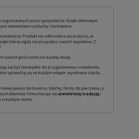
TUALNYCH KOSZTÓW
ów przygotowanych przez gospodarza. Dzięki domowym
ymi elementami są blachy i tortownice.
rzymałością. Produkt nie odkształca się w użyciu, w
ięki której nigdy nie przypalisz swoich wypieków. Z
°
.
i swoich gości podczas każdej okazji.
azują się być niezbędne do przygotowania i ozdobienia
re sprawdzą się na każdym etapie: wyrabiania ciasta,
iej jakości tortownice, blachy, formy do pieczenia, a
nych klientów. Firma kieruje się
wieloletnią tradycją
i
ię w każdym domu.