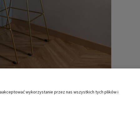
zaakceptować wykorzystanie przez nas wszystkich tych plików i
MOC
KATEGORIE SPECJALNE
ty i reklamacje
Boże Narodzenie
lamin
Wielkanoc
Świąteczne akcesoria kuchenne