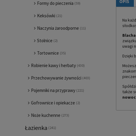
OPIS
Formy do pieczenia
(59)
Keksówki
(21)
Na każd
słodkoś
Naczynia żaroodporne
(11)
Blacha
Stolnice
związku
(2)
uwagi 
Tortownice
(35)
Dzięki 
Robienie kawy i herbaty
Możesz
(430)
znakomi
pieczen
Przechowywanie żywności
(403)
Spółdzi
Pojemniki na przyprawy
(221)
także s
nowocz
Gofrownice i opiekacze
(2)
Noże kuchenne
(273)
Łazienka
(241)