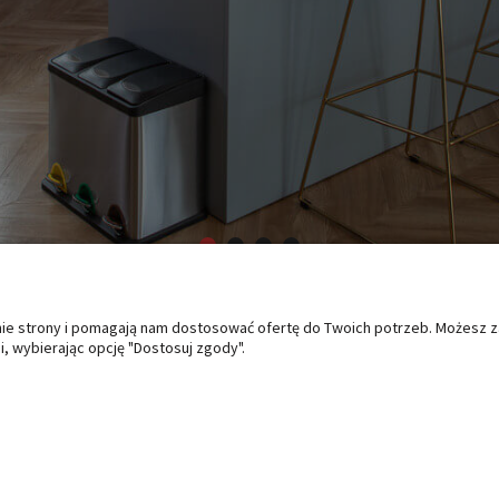
anie strony i pomagają nam dostosować ofertę do Twoich potrzeb. Możesz 
O NAS
PŁATNOŚCI I DOSTAWA
PO
, wybierając opcję "Dostosuj zgody".
Kontakt i dane firmy
Formy płatności
Zwro
Czas i koszty dostawy
Regu