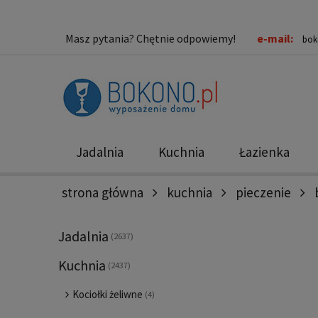
Masz pytania? Chętnie odpowiemy!
e-mail:
bok
Jadalnia
Kuchnia
Łazienka
strona główna
kuchnia
pieczenie
Nowości
Promocje
Jadalnia
(2637)
Kuchnia
(2437)
Kociołki żeliwne
(4)