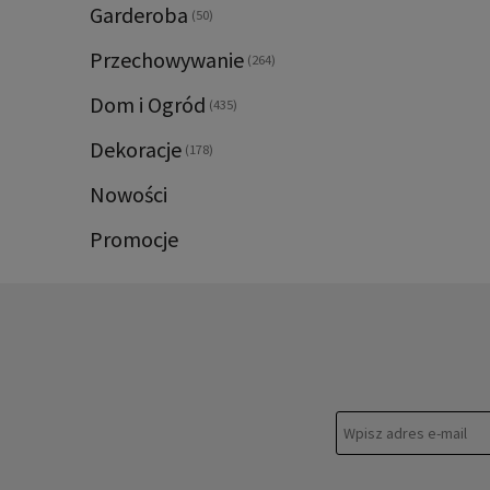
Garderoba
(50)
Przechowywanie
(264)
Dom i Ogród
(435)
Dekoracje
(178)
Nowości
Promocje