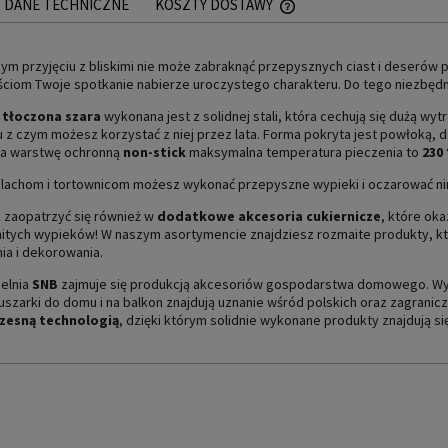
DANE TECHNICZNE
KOSZTY DOSTAWY
CENA NIE ZAWIERA EWEN
ym przyjęciu z bliskimi nie może zabraknąć przepysznych ciast i deser
PŁATNOŚCI
ciom Twoje spotkanie nabierze uroczystego charakteru. Do tego niezbędn
 tłoczona szara
wykonana jest z solidnej stali, która cechują się dużą wyt
 z czym możesz korzystać z niej przez lata. Forma pokryta jest powłoką, dz
na warstwę ochronną
non-stick
maksymalna temperatura pieczenia to
230
blachom i tortownicom możesz wykonać przepyszne wypieki i oczarować nim
 zaopatrzyć się również w
dodatkowe akcesoria cukiernicze
, które ok
tych wypieków! W naszym asortymencie znajdziesz rozmaite produkty, któ
ia i dekorowania.
elnia
SNB
zajmuje się produkcją akcesoriów gospodarstwa domowego. Wysok
uszarki do domu i na balkon znajdują uznanie wśród polskich oraz zagranicz
esną technologią
, dzięki którym solidnie wykonane produkty znajdują s