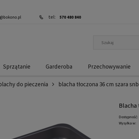
tel:
@bokono.pl
570 480 840
Sprzątanie
Garderoba
Przechowywanie
blachy do pieczenia
blacha tłoczona 36 cm szara snb
Blacha 
Dostępność:
Wysyłka w: