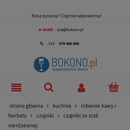
Masz pytania? Chętnie odpowiemy!
e-mail:
bok@bokono.pl
tel:
570 480 840
strona główna
kuchnia
robienie kawy i
herbaty
czajniki
czajniki ze stali
nierdzewnej