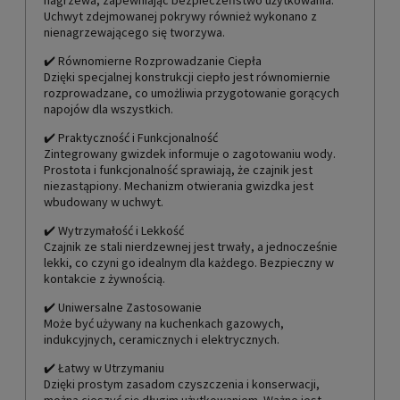
Uchwyt zdejmowanej pokrywy również wykonano z
nienagrzewającego się tworzywa.
✔️ Równomierne Rozprowadzanie Ciepła
Dzięki specjalnej konstrukcji ciepło jest równomiernie
rozprowadzane, co umożliwia przygotowanie gorących
napojów dla wszystkich.
✔️ Praktyczność i Funkcjonalność
Zintegrowany gwizdek informuje o zagotowaniu wody.
Prostota i funkcjonalność sprawiają, że czajnik jest
niezastąpiony. Mechanizm otwierania gwizdka jest
wbudowany w uchwyt.
✔️ Wytrzymałość i Lekkość
Czajnik ze stali nierdzewnej jest trwały, a jednocześnie
lekki, co czyni go idealnym dla każdego. Bezpieczny w
kontakcie z żywnością.
✔️ Uniwersalne Zastosowanie
Może być używany na kuchenkach gazowych,
indukcyjnych, ceramicznych i elektrycznych.
✔️ Łatwy w Utrzymaniu
Dzięki prostym zasadom czyszczenia i konserwacji,
można cieszyć się długim użytkowaniem. Ważne jest