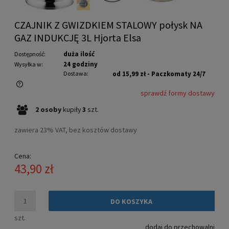
CZAJNIK Z GWIZDKIEM STALOWY połysk NA
GAZ INDUKCJĘ 3L Hjorta Elsa
duża ilość
Dostępność:
24 godziny
Wysyłka w:
Dostawa:
od 15,99 zł
- Paczkomaty 24/7
sprawdź formy dostawy
Cena nie zawiera ewentualnych kosztów płatności
2
osoby
kupiły
3
szt.
zawiera 23% VAT, bez kosztów dostawy
Cena:
43,90 zł
DO KOSZYKA
szt.
dodaj do przechowalni