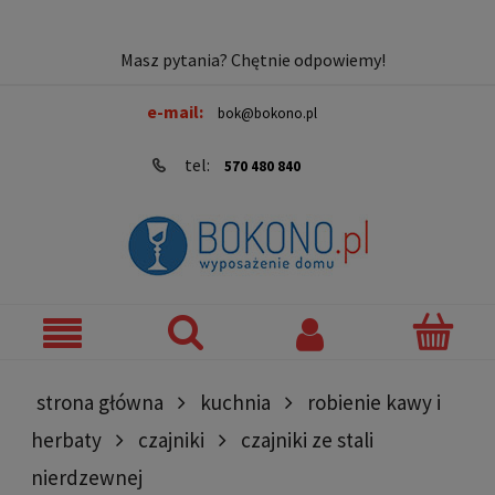
Masz pytania? Chętnie odpowiemy!
e-mail:
bok@bokono.pl
tel:
570 480 840
strona główna
kuchnia
robienie kawy i
herbaty
czajniki
czajniki ze stali
nierdzewnej