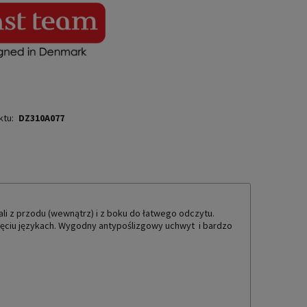
ktu:
DZ310A077
TUALNYCH KOSZTÓW
i z przodu (wewnątrz) i z boku do łatwego odczytu.
 pięciu językach. Wygodny antypoślizgowy uchwyt i bardzo