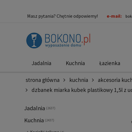
Masz pytania? Chętnie odpowiemy!
e-mail:
bok
Jadalnia
Kuchnia
Łazienka
strona główna
kuchnia
akcesoria ku
Nowości
Promocje
dzbanek miarka kubek plastikowy 1,5l z 
Jadalnia
(2637)
Kuchnia
(2437)