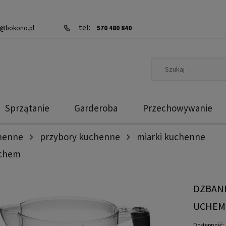
tel:
@bokono.pl
570 480 840
Sprzątanie
Garderoba
Przechowywanie
chenne
przybory kuchenne
miarki kuchenne
uchem
DZBANE
UCHEM
Dostępność: