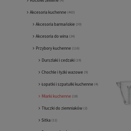
Kociołki żeliwne
(4)
Akcesoria kuchenne
(463)
Akcesoria barmańskie
(30)
Akcesoria do wina
(24)
Przybory kuchenne
(116)
Durszlaki i cedzaki
(19)
Chochle i łyżki wazowe
(9)
Łopatki i szpatułki kuchenne
(4)
Miarki kuchenne
(18)
Tłuczki do ziemniaków
(2)
Sitka
(11)