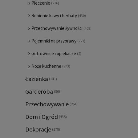
Pieczenie
(216)
Robienie kawy i herbaty
(430)
Przechowywanie żywności
(403)
Pojemniki na przyprawy
(221)
Gofrownice i opiekacze
(2)
Noże kuchenne
(273)
Łazienka
(241)
Garderoba
(50)
Przechowywanie
(264)
Dom i Ogród
(435)
Dekoracje
(178)