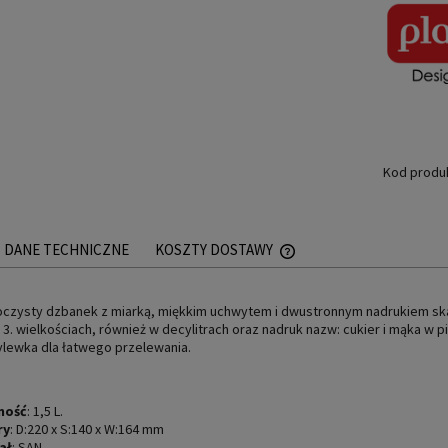
Kod produ
DANE TECHNICZNE
KOSZTY DOSTAWY
CENA NIE ZAWIERA EWEN
czysty dzbanek z miarką, miękkim uchwytem i dwustronnym nadrukiem skal
PŁATNOŚCI
 3. wielkościach, również w decylitrach oraz nadruk nazw: cukier i mąka w
lewka dla łatwego przelewania.
ność
: 1,5 L.
ry
: D:220 x S:140 x W:164 mm
ał
: SAN