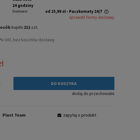
24 godziny
Dostawa:
od 15,99 zł
- Paczkomaty 24/7
sprawdź formy dostawy
Cena nie zawiera ewentualnych kosztów
osób
kupiło
211
szt.
płatności
3% VAT, bez kosztów dostawy
zł
.
DO KOSZYKA
dodaj do przechowalni
:
Plast Team
zapytaj o produkt