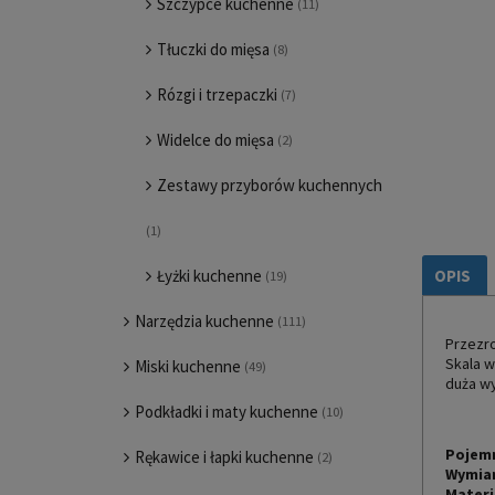
Szczypce kuchenne
(11)
Tłuczki do mięsa
(8)
Rózgi i trzepaczki
(7)
Widelce do mięsa
(2)
Zestawy przyborów kuchennych
(1)
OPIS
Łyżki kuchenne
(19)
Narzędzia kuchenne
(111)
Przezro
Skala w
Miski kuchenne
(49)
duża wy
Podkładki i maty kuchenne
(10)
Pojem
Rękawice i łapki kuchenne
(2)
Wymia
Materi