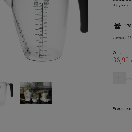
Wysyłka w:
178
zawiera 2
Cena:
36,90 
szt
Producent