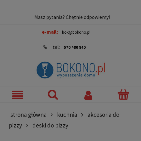
Masz pytania? Chętnie odpowiemy!
e-mail:
bok@bokono.pl
tel:
570 480 840
strona główna
kuchnia
akcesoria do
pizzy
deski do pizzy