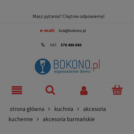
Masz pytania? Chętnie odpowiemy!
e-mail:
bok@bokono.pl
tel:
570 480 840
strona główna
kuchnia
akcesoria
kuchenne
akcesoria barmańskie