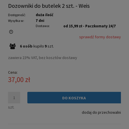
Dozowniki do butelek 2 szt. - Weis
duża ilość
Dostępność:
7 dni
Wysyłka w:
Dostawa:
od 15,99 zł
- Paczkomaty 24/7
sprawdź formy dostawy
Cena nie zawiera ewentualnych kosztów płatności
6
osób
kupiło
9
szt.
zawiera 23% VAT, bez kosztów dostawy
Cena:
37,00 zł
DO KOSZYKA
szt.
dodaj do przechowalni