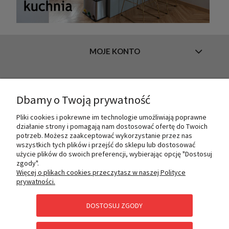
MOJE KONTO
INFORMACJE
Dbamy o Twoją prywatność
Pliki cookies i pokrewne im technologie umożliwiają poprawne
działanie strony i pomagają nam dostosować ofertę do Twoich
O NAS
potrzeb. Możesz zaakceptować wykorzystanie przez nas
wszystkich tych plików i przejść do sklepu lub dostosować
użycie plików do swoich preferencji, wybierając opcję "Dostosuj
zgody".
PŁATNOŚCI I DOSTAWA
Więcej o plikach cookies przeczytasz w naszej Polityce
prywatności.
DOSTOSUJ ZGODY
POMOC