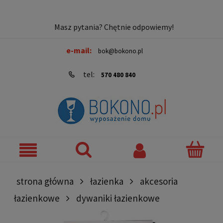
Masz pytania? Chętnie odpowiemy!
e-mail:
bok@bokono.pl
tel:
570 480 840
strona główna
łazienka
akcesoria
łazienkowe
dywaniki łazienkowe