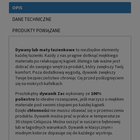
OPIS
DANE TECHNICZNE
PRODUKTY POWIĄZANE
Dywany lub maty łazienkowe
to niezbędne elementy
każdej łazienki. Każdy z nas pragnie dotknąć miękkiego
materiału po relaksującej kąpieli. Dlatego tak ważne jest
dobrać do swojego wnętrza produkt, który zwiększy Twój
komfort. Poza dodatkową wygodą, dywanik zwiększy
Twoje bezpieczeństwo chroniąc Cię przed poślizgnięciem
się na mokrych kafelkach.
Prostokątny
dywanik Zac
wykonany ze
100%
poliestru
to idealne rozwiązanie, jeśli marzysz o miękkim
materiale pod swoimi stopami po każdej kąpieli.
Dzięki
chłonności
nie musisz obawiać się o przemoczeniu
produktu. Dywanik można prać w pralce w temperaturze
30 stopni Celsjusza. Można suszyć w suszarce bębnowej
lub w łagodnych warunkach. Dywanik w klasycznym i
modnym kolorze dopasuje się do każdego wystroju.