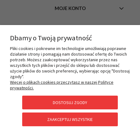
MOJE KONTO
INFORMACJE
Dbamy o Twoją prywatność
Pliki cookies i pokrewne im technologie umożliwiają poprawne
działanie strony i pomagają nam dostosować ofertę do Twoich
O NAS
potrzeb. Możesz zaakceptować wykorzystanie przez nas
wszystkich tych plików i przejść do sklepu lub dostosować
użycie plików do swoich preferencji, wybierając opcję "Dostosuj
zgody".
PŁATNOŚCI I DOSTAWA
Więcej o plikach cookies przeczytasz w naszej Polityce
prywatności.
DOSTOSUJ ZGODY
POMOC
ZAAKCEPTUJ WSZYSTKIE
KATEGORIE SPECJALNE