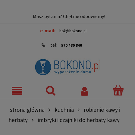
Masz pytania? Chętnie odpowiemy!
e-mail:
bok@bokono.pl
tel:
570 480 840
strona główna
kuchnia
robienie kawy i
herbaty
imbryki i czajniki do herbaty kawy