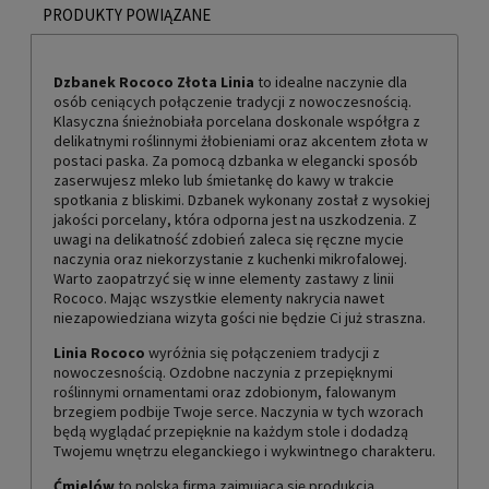
PRODUKTY POWIĄZANE
Dzbanek Rococo Złota Linia
to idealne naczynie dla
osób ceniących połączenie tradycji z nowoczesnością.
Klasyczna śnieżnobiała porcelana doskonale współgra z
delikatnymi roślinnymi żłobieniami oraz akcentem złota w
postaci paska. Za pomocą dzbanka w elegancki sposób
zaserwujesz mleko lub śmietankę do kawy w trakcie
spotkania z bliskimi. Dzbanek wykonany został z wysokiej
jakości porcelany, która odporna jest na uszkodzenia. Z
uwagi na delikatność zdobień zaleca się ręczne mycie
naczynia oraz niekorzystanie z kuchenki mikrofalowej.
Warto zaopatrzyć się w inne elementy zastawy z linii
Rococo. Mając wszystkie elementy nakrycia nawet
niezapowiedziana wizyta gości nie będzie Ci już straszna.
Linia Rococo
wyróżnia się połączeniem tradycji z
nowoczesnością. Ozdobne naczynia z przepięknymi
roślinnymi ornamentami oraz zdobionym, falowanym
brzegiem podbije Twoje serce. Naczynia w tych wzorach
będą wyglądać przepięknie na każdym stole i dodadzą
Twojemu wnętrzu eleganckiego i wykwintnego charakteru.
Ćmielów
to polska firma zajmująca się produkcją