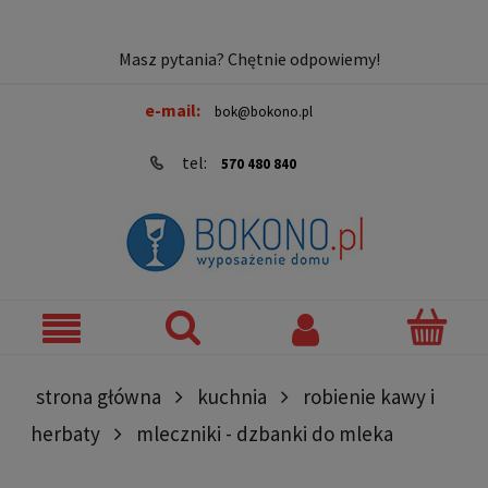
Masz pytania? Chętnie odpowiemy!
e-mail:
bok@bokono.pl
tel:
570 480 840
strona główna
kuchnia
robienie kawy i
herbaty
mleczniki - dzbanki do mleka