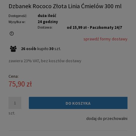
Dzbanek Rococo Złota Linia Ćmielów 300 ml
duża ilość
Dostępność:
24 godziny
Wysyłka w:
Dostawa:
od 15,99 zł
- Paczkomaty 24/7
sprawdź formy dostawy
Cena nie zawiera ewentualnych kosztów płatności
26
osób
kupiło
30
szt.
zawiera 23% VAT, bez kosztów dostawy
Cena:
75,90 zł
DO KOSZYKA
szt.
dodaj do przechowalni