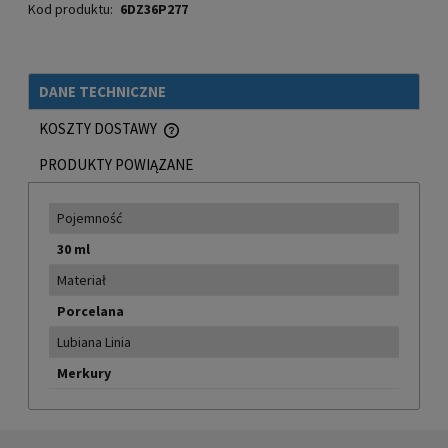
Kod produktu:
6DZ36P277
DANE TECHNICZNE
KOSZTY DOSTAWY
CENA NIE ZAWIERA EWENTUALNYCH KOSZTÓW PŁATNOŚCI
PRODUKTY POWIĄZANE
Pojemność
30 ml
Materiał
Porcelana
Lubiana Linia
Merkury