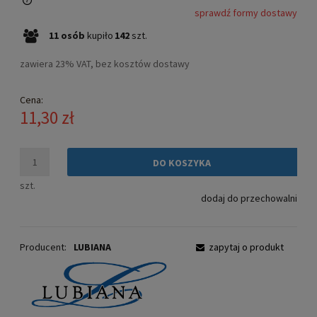
sprawdź formy dostawy
Cena nie zawiera ewentualnych kosztów płatności
11
osób
kupiło
142
szt.
zawiera 23% VAT, bez kosztów dostawy
Cena:
11,30 zł
DO KOSZYKA
szt.
dodaj do przechowalni
Producent:
LUBIANA
zapytaj o produkt