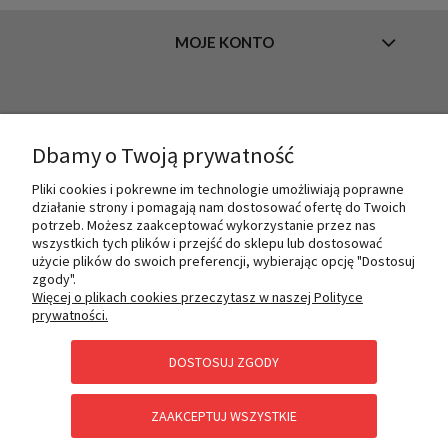
MOJE KONTO
INFORMACJE
Dbamy o Twoją prywatność
Pliki cookies i pokrewne im technologie umożliwiają poprawne
O NAS
działanie strony i pomagają nam dostosować ofertę do Twoich
potrzeb. Możesz zaakceptować wykorzystanie przez nas
wszystkich tych plików i przejść do sklepu lub dostosować
użycie plików do swoich preferencji, wybierając opcję "Dostosuj
PŁATNOŚCI I DOSTAWA
zgody".
Więcej o plikach cookies przeczytasz w naszej Polityce
prywatności.
POMOC
DOSTOSUJ ZGODY
ZAAKCEPTUJ WSZYSTKIE
KATEGORIE SPECJALNE