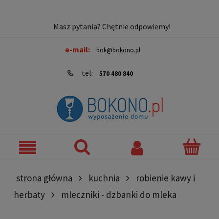
Masz pytania? Chętnie odpowiemy!
e-mail:
bok@bokono.pl
tel:
570 480 840
strona główna
kuchnia
robienie kawy i
herbaty
mleczniki - dzbanki do mleka