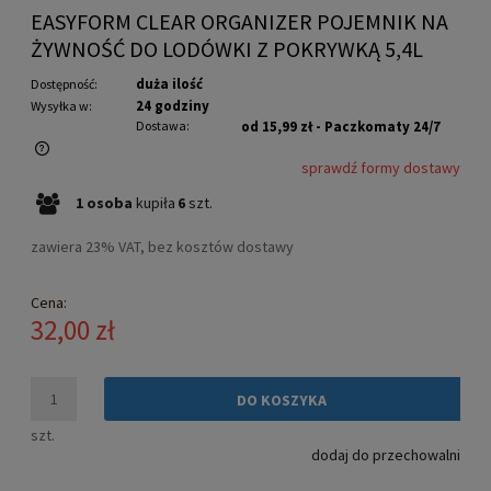
EASYFORM CLEAR ORGANIZER POJEMNIK NA
ŻYWNOŚĆ DO LODÓWKI Z POKRYWKĄ 5,4L
duża ilość
Dostępność:
24 godziny
Wysyłka w:
Dostawa:
od 15,99 zł
- Paczkomaty 24/7
sprawdź formy dostawy
Cena nie zawiera ewentualnych kosztów płatności
1
osoba
kupiła
6
szt.
zawiera 23% VAT, bez kosztów dostawy
Cena:
32,00 zł
DO KOSZYKA
szt.
dodaj do przechowalni