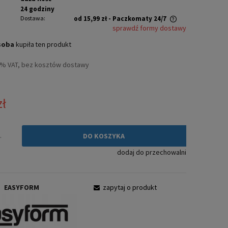
24 godziny
Dostawa:
od 15,99 zł
- Paczkomaty 24/7
sprawdź formy dostawy
Cena nie zawiera ewentualnych kosztów
soba
kupiła
ten produkt
płatności
3% VAT, bez kosztów dostawy
zł
.
DO KOSZYKA
dodaj do przechowalni
:
EASYFORM
zapytaj o produkt