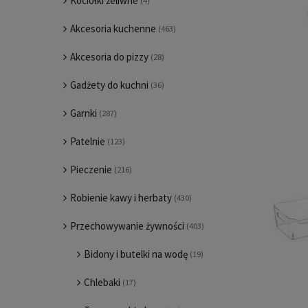
Kociołki żeliwne
(4)
Akcesoria kuchenne
(463)
Akcesoria do pizzy
(28)
Gadżety do kuchni
(36)
Garnki
(287)
Patelnie
(123)
Pieczenie
(216)
Robienie kawy i herbaty
(430)
Przechowywanie żywności
(403)
Bidony i butelki na wodę
(19)
Chlebaki
(17)