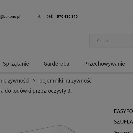
tel:
@bokono.pl
570 480 840
Sprzątanie
Garderoba
Przechowywanie
ie żywności
pojemniki na żywność
a do lodówki przezroczysty 3l
EASYFO
SZUFLA
Dostępność: