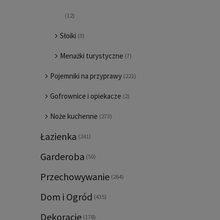
(12)
Słoiki
(3)
Menażki turystyczne
(7)
Pojemniki na przyprawy
(221)
Gofrownice i opiekacze
(2)
Noże kuchenne
(273)
Łazienka
(241)
Garderoba
(50)
Przechowywanie
(264)
Dom i Ogród
(435)
Dekoracje
(178)