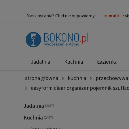
Masz pytania? Chętnie odpowiemy!
e-mail:
bok
Jadalnia
Kuchnia
Łazienka
strona główna
kuchnia
przechowywan
Nowości
Promocje
easyform clear organizer pojemnik szuflad
Jadalnia
(2637)
Kuchnia
(2437)