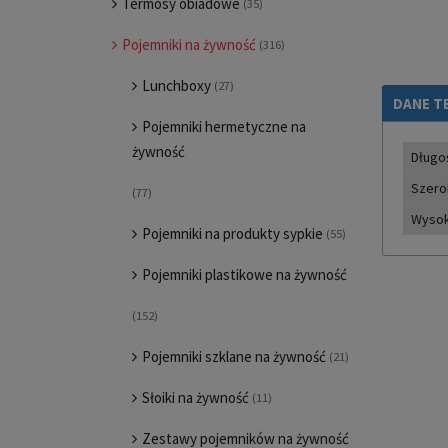
Termosy obiadowe
(35)
Pojemniki na żywność
(316)
Lunchboxy
(27)
DANE T
Pojemniki hermetyczne na
żywność
Długo
Szero
(77)
Wyso
Pojemniki na produkty sypkie
(55)
Pojemniki plastikowe na żywność
(152)
Pojemniki szklane na żywność
(21)
Słoiki na żywność
(11)
Zestawy pojemników na żywność