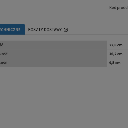
Kod produ
ECHNICZNE
KOSZTY DOSTAWY
ść
CENA NIE ZAWIERA EWENTUALNYCH 
22,8 cm
PŁATNOŚCI
kość
16,2 cm
kość
9,5 cm