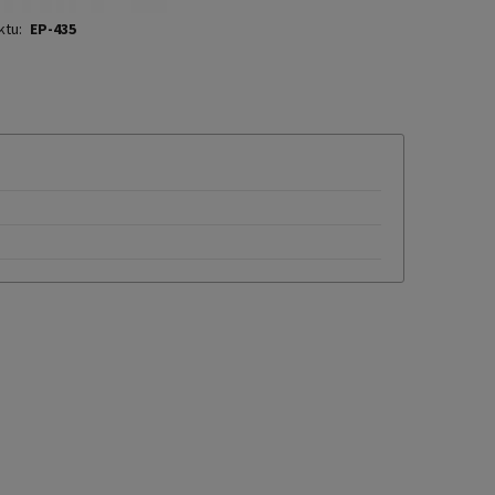
ktu:
EP-435
KOSZTÓW