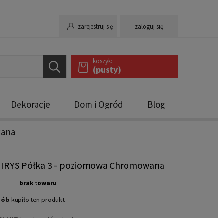
zarejestruj się
zaloguj się
koszyk:
(pusty)
Dekoracje
Dom i Ogród
Blog
wana
 IRYS Półka 3 - poziomowa Chromowana
brak towaru
sób
kupiło
ten produkt