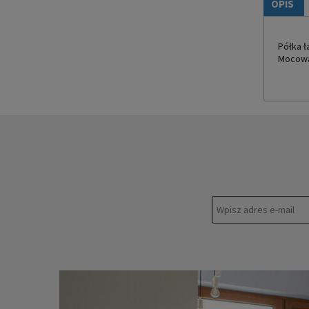
OPIS
Półka ł
Mocowa