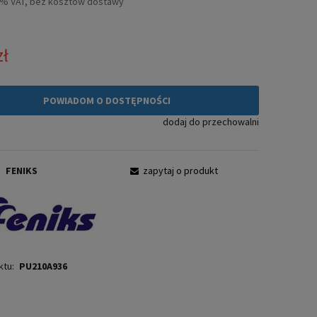
3% VAT, bez kosztów dostawy
zł
POWIADOM O DOSTĘPNOŚCI
dodaj do przechowalni
:
FENIKS
zapytaj o produkt
ktu:
PU210A936