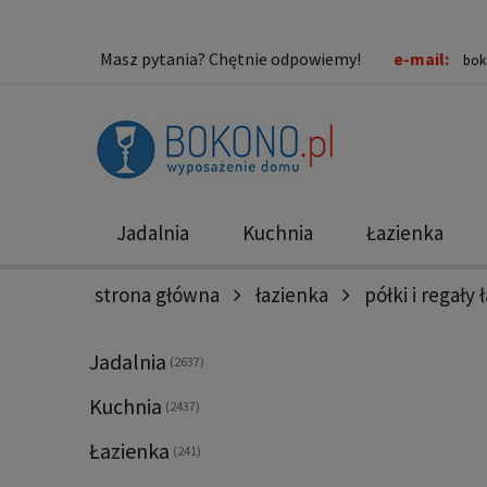
Masz pytania? Chętnie odpowiemy!
e-mail:
bok
Jadalnia
Kuchnia
Łazienka
strona główna
łazienka
półki i regały
Nowości
Promocje
Jadalnia
(2637)
Kuchnia
(2437)
Łazienka
(241)