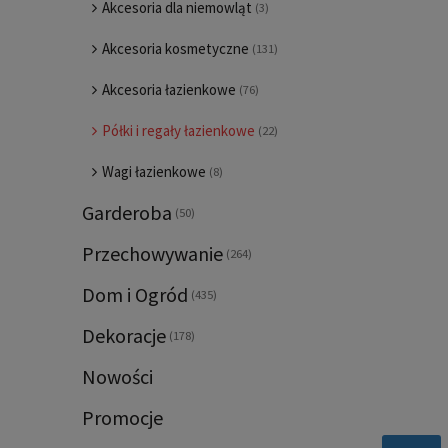
Akcesoria dla niemowląt
(3)
Akcesoria kosmetyczne
(131)
Akcesoria łazienkowe
(76)
Półki i regały łazienkowe
(22)
Wagi łazienkowe
(8)
Garderoba
(50)
Przechowywanie
(264)
Dom i Ogród
(435)
Dekoracje
(178)
Nowości
Promocje