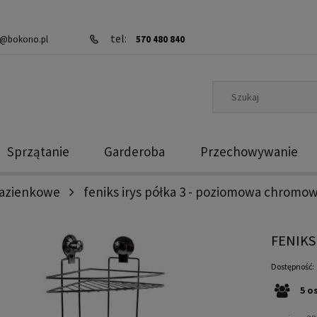
tel:
@bokono.pl
570 480 840
Sprzątanie
Garderoba
Przechowywanie
 łazienkowe
feniks irys półka 3 - poziomowa chromo
FENIKS
Dostępność:
5
o