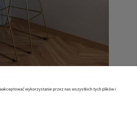
zaakceptować wykorzystanie przez nas wszystkich tych plików i
MOC
KATEGORIE SPECJALNE
ty i reklamacje
Boże Narodzenie
lamin
Wielkanoc
Świąteczne akcesoria kuchenne