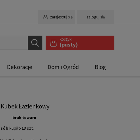
zarejestruj się
zaloguj się
koszyk:
(pusty)
Dekoracje
Dom i Ogród
Blog
 Kubek Łazienkowy
brak towaru
osób
kupiło
13
szt.