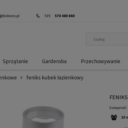
tel:
@bokono.pl
570 480 840
Sprzątanie
Garderoba
Przechowywanie
ienkowe
feniks kubek łazienkowy
FENIKS
Dostępność:
10