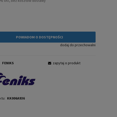
3% VAT, bez kosztów dostawy
ł
POWIADOM O DOSTĘPNOŚCI
dodaj do przechowalni
:
FENIKS
zapytaj o produkt
ktu:
KK006A936