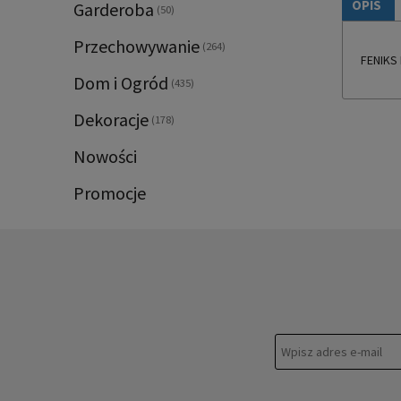
OPIS
Garderoba
(50)
Przechowywanie
(264)
FENIKS
Dom i Ogród
(435)
Dekoracje
(178)
Nowości
Promocje