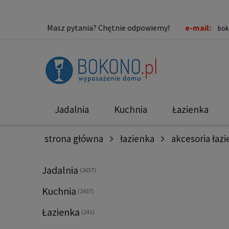
Masz pytania? Chętnie odpowiemy!
e-mail:
bok
Jadalnia
Kuchnia
Łazienka
strona główna
łazienka
akcesoria łaz
Nowości
Promocje
Jadalnia
(2637)
Kuchnia
(2437)
Łazienka
(241)