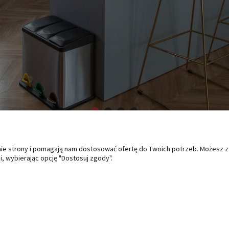
anie strony i pomagają nam dostosować ofertę do Twoich potrzeb. Możesz 
O NAS
PŁATNOŚCI I DOSTAWA
PO
, wybierając opcję "Dostosuj zgody".
Kontakt i dane firmy
Formy płatności
Zwro
Czas i koszty dostawy
Regu