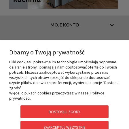
MOJE KONTO
INFORMACJE
Dbamy o Twoją prywatność
Pliki cookies i pokrewne im technologie umożliwiają poprawne
działanie strony i pomagają nam dostosować ofertę do Twoich
O NAS
potrzeb. Możesz zaakceptować wykorzystanie przez nas
wszystkich tych plików i przejść do sklepu lub dostosować
użycie plików do swoich preferencji, wybierając opcję "Dostosuj
zgody".
PŁATNOŚCI I DOSTAWA
Więcej o plikach cookies przeczytasz w naszej Polityce
prywatności.
DOSTOSUJ ZGODY
POMOC
ZAAKCEPTUJ WSZYSTKIE