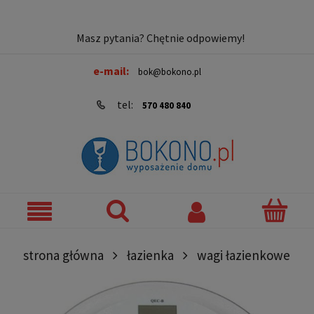
Masz pytania? Chętnie odpowiemy!
e-mail:
bok@bokono.pl
tel:
570 480 840
strona główna
łazienka
wagi łazienkowe