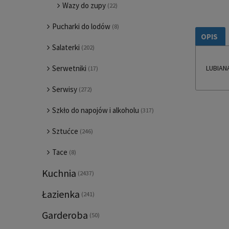
Wazy do zupy
(22)
Pucharki do lodów
(8)
OPIS
Salaterki
(202)
Serwetniki
LUBIANA
(17)
Serwisy
(272)
Szkło do napojów i alkoholu
(317)
Sztućce
(246)
Tace
(8)
Kuchnia
(2437)
Łazienka
(241)
Garderoba
(50)