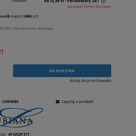
Dostawa:
od 15,99 zł
- Paczkomaty 24/7
sprawdź formy dostawy
Cena nie zawiera ewentualnych kosztów
osób
kupiło
1460
szt.
płatności
3% VAT, bez kosztów dostawy
zł
.
DO KOSZYKA
dodaj do przechowalni
:
LUBIANA
zapytaj o produkt
ktu:
6FI252P277