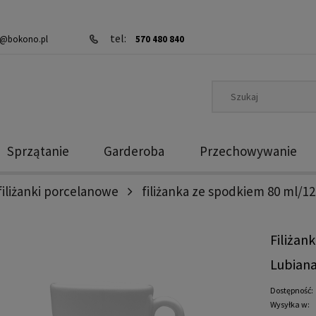
tel:
@bokono.pl
570 480 840
Sprzątanie
Garderoba
Przechowywanie
filiżanki porcelanowe
filiżanka ze spodkiem 80 ml/12
Filiżan
Lubian
Dostępność:
Wysyłka w: