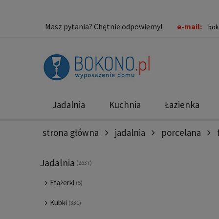
Masz pytania? Chętnie odpowiemy!
e-mail:
bok
Jadalnia
Kuchnia
Łazienka
strona główna
jadalnia
porcelana
Nowości
Promocje
Jadalnia
(2637)
Etażerki
(5)
Kubki
(331)