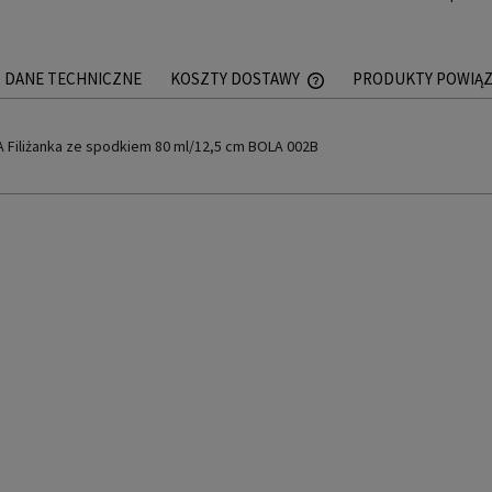
DANE TECHNICZNE
KOSZTY DOSTAWY
PRODUKTY POWIĄ
CENA NIE ZAWIERA EWEN
 Filiżanka ze spodkiem 80 ml/12,5 cm BOLA 002B
PŁATNOŚCI