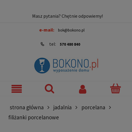
Masz pytania? Chętnie odpowiemy!
e-mail:
bok@bokono.pl
tel:
570 480 840
strona główna
jadalnia
porcelana
filiżanki porcelanowe