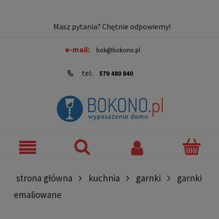
Masz pytania? Chętnie odpowiemy!
e-mail:
bok@bokono.pl
tel:
570 480 840
strona główna
kuchnia
garnki
garnki
emaliowane