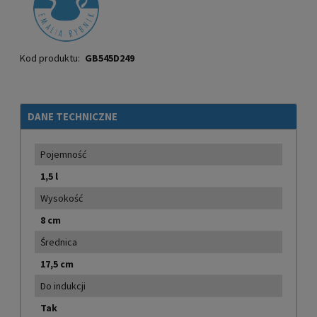
Kod produktu:
GB545D249
DANE TECHNICZNE
Pojemność
1,5 l
Wysokość
8 cm
Średnica
17,5 cm
Do indukcji
Tak