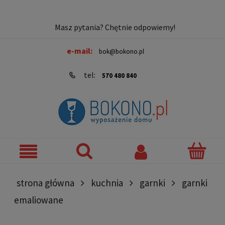
Masz pytania? Chętnie odpowiemy!
e-mail:
bok@bokono.pl
tel:
570 480 840
strona główna
kuchnia
garnki
garnki
emaliowane