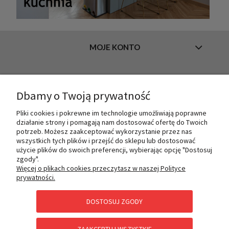
MOJE KONTO
INFORMACJE
Dbamy o Twoją prywatność
Pliki cookies i pokrewne im technologie umożliwiają poprawne
działanie strony i pomagają nam dostosować ofertę do Twoich
O NAS
potrzeb. Możesz zaakceptować wykorzystanie przez nas
wszystkich tych plików i przejść do sklepu lub dostosować
użycie plików do swoich preferencji, wybierając opcję "Dostosuj
zgody".
PŁATNOŚCI I DOSTAWA
Więcej o plikach cookies przeczytasz w naszej Polityce
prywatności.
DOSTOSUJ ZGODY
POMOC