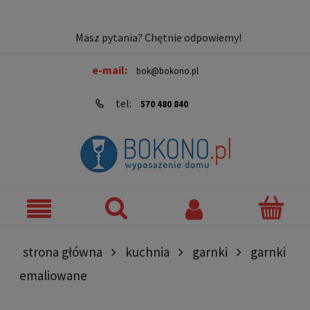
Masz pytania? Chętnie odpowiemy!
e-mail:
bok@bokono.pl
tel:
570 480 840
strona główna
kuchnia
garnki
garnki
emaliowane