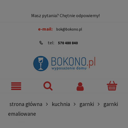
Masz pytania? Chętnie odpowiemy!
e-mail:
bok@bokono.pl
tel:
570 480 840
strona główna
kuchnia
garnki
garnki
emaliowane