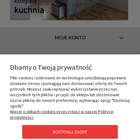
MOJE KONTO
INFORMACJE
Dbamy o Twoją prywatność
Pliki cookies i pokrewne im technologie umożliwiają poprawne
działanie strony i pomagają nam dostosować ofertę do Twoich
O NAS
potrzeb. Możesz zaakceptować wykorzystanie przez nas
wszystkich tych plików i przejść do sklepu lub dostosować
użycie plików do swoich preferencji, wybierając opcję "Dostosuj
zgody".
PŁATNOŚCI I DOSTAWA
Więcej o plikach cookies przeczytasz w naszej Polityce
prywatności.
DOSTOSUJ ZGODY
POMOC