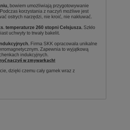
aniu,
bowiem umożliwiają przygotowywanie
. Podczas korzystania z naczyń możliwe jest
 ostrych narzędzi, nie kroić, nie nakłuwać.
. temperaturze 260 stopni Celsjusza.
Szkło
st uchwyty to trwały bakelit.
indukcyjnych.
Firma SKK opracowała unikalne
ferromagnetycznym. Zapewnia to wyjątkową
chenkach indukcyjnych.
y myć naczyń w zmywarkach!
ie, dzięki czemu cały garnek wraz z