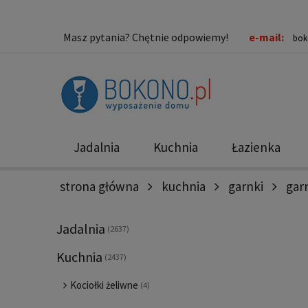
Masz pytania? Chętnie odpowiemy!
e-mail:
bok
Jadalnia
Kuchnia
Łazienka
strona główna
kuchnia
garnki
gar
Nowości
Promocje
Jadalnia
(2637)
Kuchnia
(2437)
Kociołki żeliwne
(4)