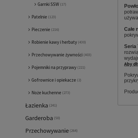
Garnki SSW
(17)
Powło
potraw
Patelnie
(123)
używan
Całe 
Pieczenie
(216)
pokryw
Robienie kawy i herbaty
(430)
Seria
rozwi
Przechowywanie żywności
(403)
wydaj
Aby d
Pojemniki na przyprawy
(221)
Pokry
Gofrownice i opiekacze
(2)
przyk
Produc
Noże kuchenne
(273)
Łazienka
(241)
Garderoba
(50)
Przechowywanie
(264)