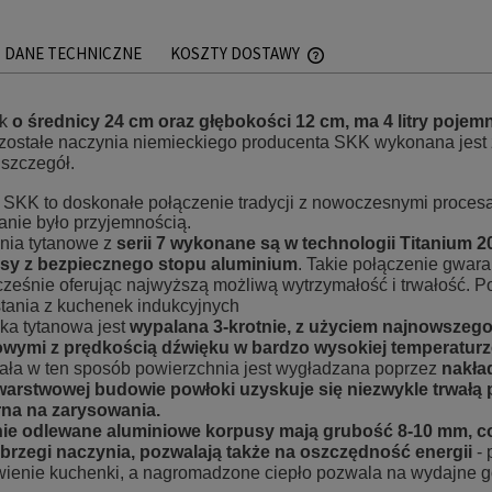
DANE TECHNICZNE
KOSZTY DOSTAWY
CENA NIE ZAWIERA EWEN
k
o średnicy 24 cm oraz głębokości 12 cm, ma 4 litry pojem
PŁATNOŚCI
zostałe naczynia niemieckiego producenta SKK wykonana jest z
 szczegół.
 SKK to doskonałe połączenie tradycji z nowoczesnymi proces
anie było przyjemnością.
nia tytanowe z
serii 7 wykonane są w technologii Titanium 2
sy z bezpiecznego stopu aluminium
. Takie połączenie gwara
ześnie oferując najwyższą możliwą wytrzymałość i trwałość. P
stania z kuchenek indukcyjnych
ka tytanowa jest
wypalana 3-krotnie, z użyciem najnowszego
owymi z prędkością dźwięku w bardzo wysokiej temperaturze
ała w ten sposób powierzchnia jest wygładzana poprzez
nakła
warstwowej budowie powłoki uzyskuje się niezwykle trwałą p
na na zarysowania.
ie odlewane aluminiowe korpusy mają grubość 8-10 mm, co
 brzegi naczynia, pozwalają także na oszczędność energii
- 
wienie kuchenki, a nagromadzone ciepło pozwala na wydajne g