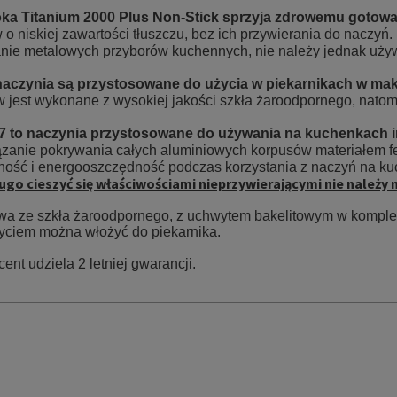
ka Titanium 2000 Plus Non-Stick sprzyja zdrowemu gotow
 o niskiej zawartości tłuszczu, bez ich przywierania do naczyń
ie metalowych przyborów kuchennych, nie należy jednak używać
naczynia są przystosowane do użycia w piekarnikach w maks
 jest wykonane z wysokiej jakości szkła żaroodpornego, natomia
 7 to naczynia przystosowane do używania na kuchenkach 
ązanie pokrywania całych aluminiowych korpusów materiałem 
ność i energooszczędność podczas korzystania z naczyń na ku
ługo cieszyć się właściwościami nieprzywierającymi nie należ
wa ze szkła żaroodpornego, z uchwytem bakelitowym w komplec
ryciem można włożyć do piekarnika.
ent udziela 2 letniej gwarancji.