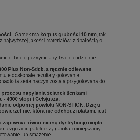
TUALNYCH KOSZTÓW
ności.
Garnek ma
korpus grubości 10 mm,
tak
 najwyższej jakości materiałów, z dbałością o
ami technologicznymi, aby Twoje codzienne
000 Plus Non-Stick, a ręcznie odlewane
ntuje doskonałe rezultaty gotowania,
onadto ta seria naczyń została przygotowana do
 procesu napylania ścianek tlenkami
 - 4000 stopni Celsjusza.
danie odpornej powłoki NON-STICK. Dzięki
owierzchnię, która nie odchodzi płatami, jest
 zapewnia równomierną dystrybucję ciepła
po rozgrzaniu patelni czy garnka zmniejszamy
otowanie lub smażenie.