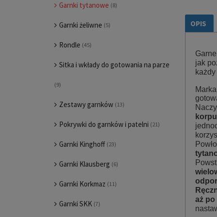
Garnki tytanowe
(8)
OPIS
Garnki żeliwne
(5)
Rondle
(45)
Garne
jak po
Sitka i wkłady do gotowania na parze
każdy
(9)
Marka
gotow
Zestawy garnków
(13)
Naczy
korpu
Pokrywki do garnków i patelni
(21)
jednoc
korzy
Garnki Kinghoff
Powło
(23)
tytan
Powst
Garnki Klausberg
(6)
wielo
odpor
Garnki Korkmaz
(11)
Ręczn
aż po
Garnki SKK
(7)
nasta