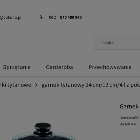
tel:
@bokono.pl
570 480 840
Sprzątanie
Garderoba
Przechowywanie
nki tytanowe
garnek tytanowy 24 cm/12 cm/4 l z po
Garnek 
Dostępność:
Wysyłka w: