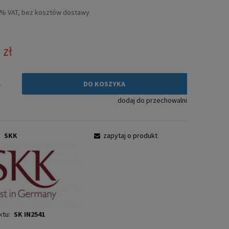
ie zawiera ewentualnych kosztów
3% VAT, bez kosztów dostawy
ści
 zł
.
DO KOSZYKA
dodaj do przechowalni
:
SKK
zapytaj o produkt
ktu:
SK IN2541