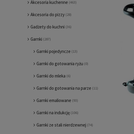
Akcesoria kuchenne
(463)
Akcesoria do pizzy
(28)
Gadżety do kuchni
(36)
Garnki
(287)
Garnki pojedyncze
(13)
Garnki do gotowania ryżu
(0)
Garnki do mleka
(6)
Garnki do gotowania na parze
(11)
Garnki emaliowane
(93)
Garnki na indukcję
(106)
Garnki ze stali nierdzewnej
(74)