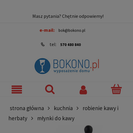
Masz pytania? Chętnie odpowiemy!
e-mail:
bok@bokono.pl
tel:
570 480 840
strona główna
kuchnia
robienie kawy i
herbaty
młynki do kawy