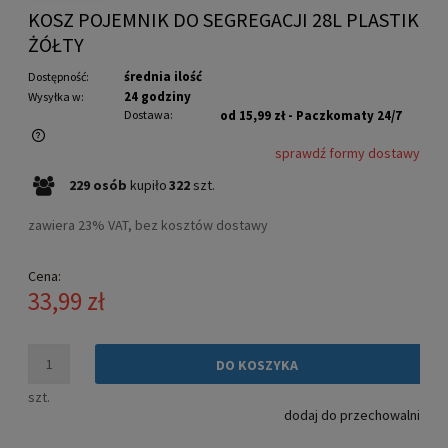
KOSZ POJEMNIK DO SEGREGACJI 28L PLASTIK
ŻÓŁTY
średnia ilość
Dostępność:
24 godziny
Wysyłka w:
Dostawa:
od 15,99 zł
- Paczkomaty 24/7
sprawdź formy dostawy
Cena nie zawiera ewentualnych kosztów płatności
229
osób
kupiło
322
szt.
zawiera 23% VAT, bez kosztów dostawy
Cena:
33,99 zł
DO KOSZYKA
szt.
dodaj do przechowalni