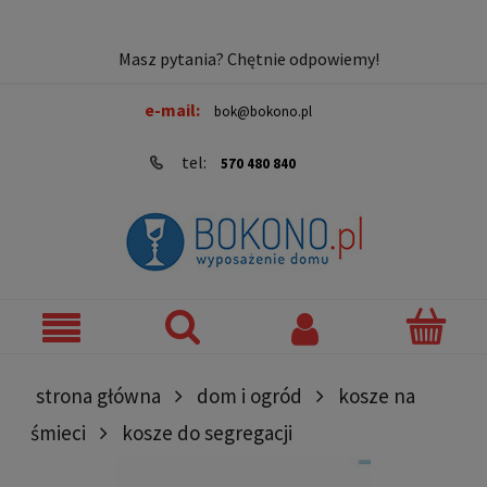
Masz pytania? Chętnie odpowiemy!
e-mail:
bok@bokono.pl
tel:
570 480 840
strona główna
dom i ogród
kosze na
śmieci
kosze do segregacji